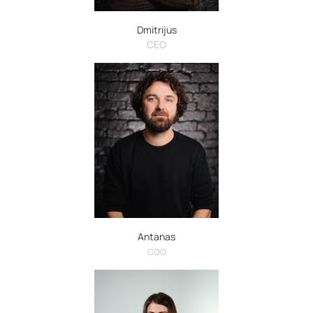
Dmitrijus
CEO
Antanas
COO