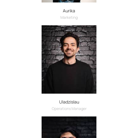
Aurika
Marketing
Uladzislau
Operations Manager