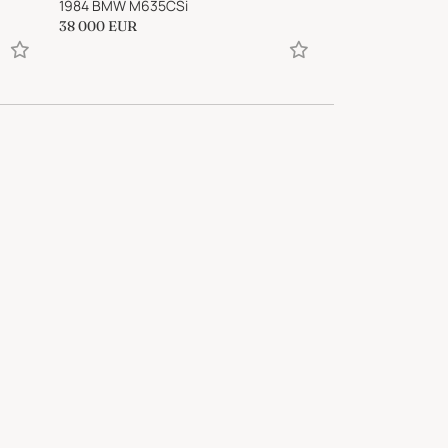
1984 BMW M635CSi
1989 Jaguar XJS 
38 000
EUR
39 900
EUR