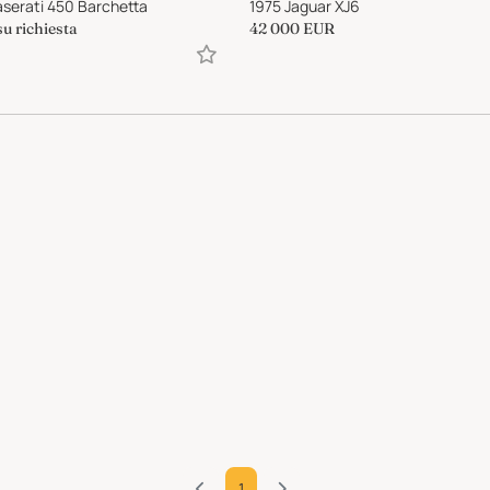
serati 450 Barchetta
1975 Jaguar XJ6
su richiesta
42 000
EUR
1