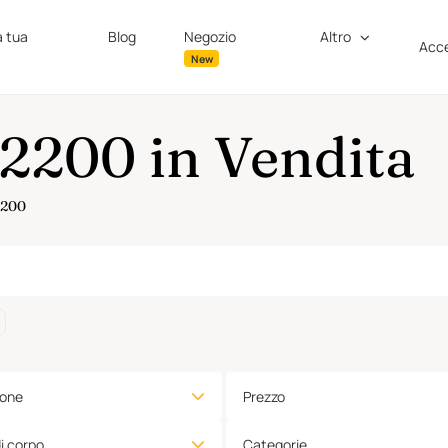
a tua
Blog
Negozio
Altro
Acce
New
2200 in Vendita
 2200
ione
Prezzo
di corpo
Categorie