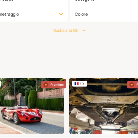
metraggio
Colore
Mostra altri filtri
FR
Premium