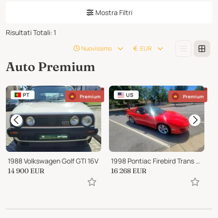
Mostra Filtri
Risultati Totali
:
1
Nuovissimo
EUR
Auto Premium
PT
US
Premium
Premium
1988 Volkswagen Golf GTI 16V
1998 Pontiac Firebird Trans Am
14 900
EUR
16 268
EUR
1