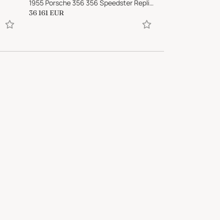
1955 Porsche 356 356 Speedster Replica
36 161
EUR
89 500
EUR