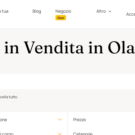
a tua
Blog
Negozio
Altro
Acce
New
in Vendita in Ol
ella tutto
ione
Prezzo
di corpo
Categorie