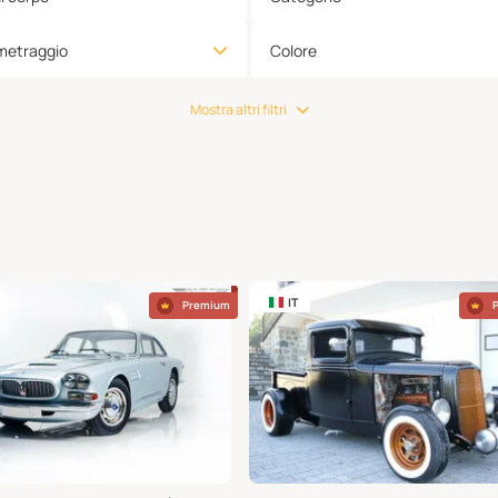
metraggio
Colore
Mostra altri filtri
IT
Premium