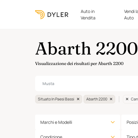
Auto in
Vendi l
Vendita
Auto
Abarth 2200 
Visualizzazione dei risultati per Abarth 2200
Situato In Paesi Bassi
Abarth 2200
Canc
Marchi e Modelli
Posiz
Condizione
Tipo 