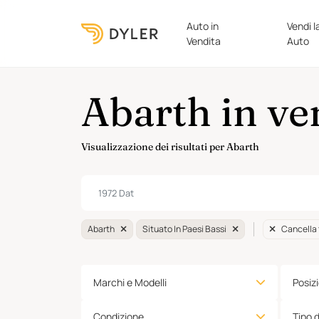
Auto in
Vendi l
Vendita
Auto
Abarth in ve
Visualizzazione dei risultati per Abarth
Abarth
Situato In Paesi Bassi
Cancella 
Marchi e Modelli
Posiz
Condizione
Tipo 