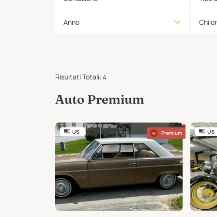
Anno
Chilo
Risultati Totali
:
4
Auto Premium
US
US
Premium
Premium