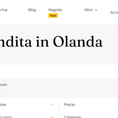
a tua
Blog
Negozio
Altro
Acce
New
ndita in Olanda
tutto
ione
Prezzo
di corpo
Categorie