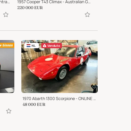
1936 Delahaye 135 3x Mille Miglia Entrant and other rallies
1957 Cooper T43 Climax - Australian Gold Star Winner
1960 BMW Isetta
220 000
EUR
21 400
EUR
NL
Venduto
1970 Abarth 1300 Scorpione - ONLINE AUCTION
48 000
EUR