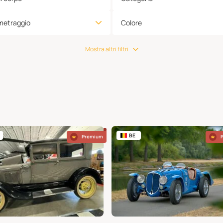
metraggio
Colore
Mostra altri filtri
BE
Premium