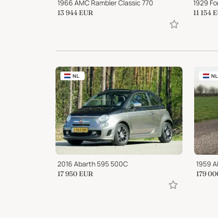
-two-seater
1966 AMC Rambler Classic 770
1929 Fo
13 944
EUR
11 154
E
NL
NL
2016 Abarth 595 500C
1959 A
17 950
EUR
179 00