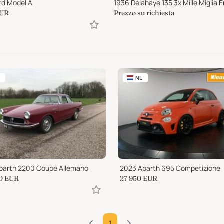
rd Model A
UR
Prezzo su richiesta
NL
barth 2200 Coupe Allemano
2023 Abarth 695 Competizione
0
EUR
27 950
EUR
1