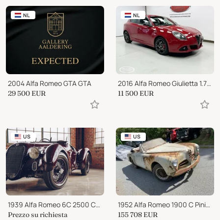
NL
NL
2004 Alfa Romeo GTA GTA
2016 Alfa Romeo Giulietta 1.7 TBi Quadrifoglio Verde
29 500
EUR
11 500
EUR
US
US
1939 Alfa Romeo 6C 2500 Corsa Spyder Superleggera - Miglia EXCEPTED
1952 Alfa Romeo 1900 C Pinin Farina Matching Numbers
Prezzo su richiesta
155 708
EUR