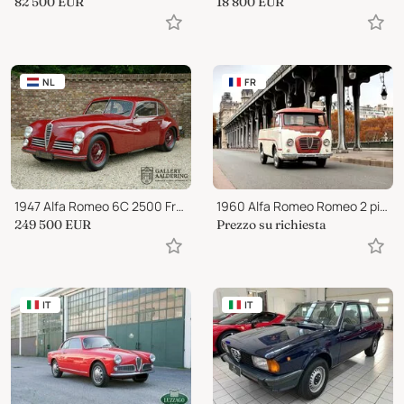
82 500
EUR
18 800
EUR
NL
FR
1947 Alfa Romeo 6C 2500 Freccia d’Oro
1960 Alfa Romeo Romeo 2 pick-up Autocarro
249 500
EUR
Prezzo su richiesta
IT
IT