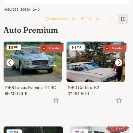
Risultati Totali
:
543
Nuovissimo
EUR
Auto Premium
BE
CA
Premium
Premium
1968 Lancia Flaminia GT 3C 2.8 liter by Touring “Superleggera"
1960 Cadillac 62
1
89 500
EUR
37 184
EUR
1
GR
NL