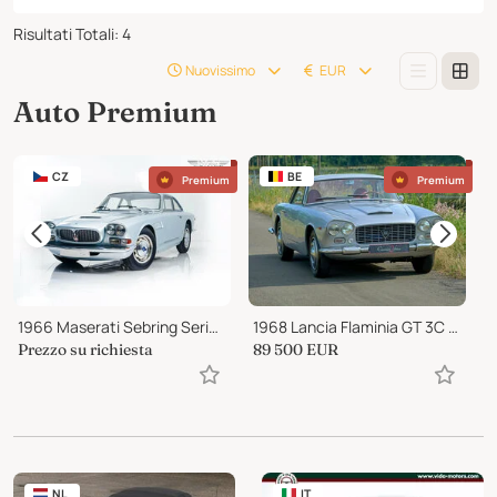
Risultati Totali
:
4
Nuovissimo
EUR
Auto Premium
CZ
BE
Premium
Premium
1966 Maserati Sebring Series II (Tipo AM101/10)
1968 Lancia Flaminia GT 3C 2.8 liter by Touring “Superleggera"
1
Prezzo su richiesta
89 500
EUR
P
NL
IT