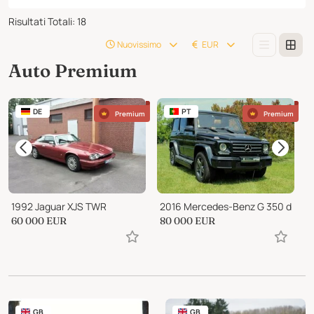
Risultati Totali
:
18
Nuovissimo
EUR
Auto Premium
DE
PT
Premium
Premium
1992 Jaguar XJS TWR
2016 Mercedes-Benz G 350 d
1
60 000
EUR
80 000
EUR
P
GB
GB