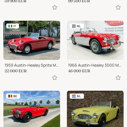
59 900
EUR
99 500
EUR
IT
NL
1959 Austin-Healey Sprite MKI
1966 Austin-Healey 3000 Mk3 BJ8 phase2
22 000
EUR
46 000
EUR
BE
NL