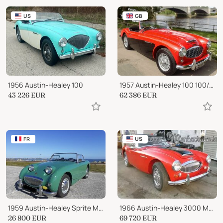
US
GB
1956 Austin-Healey 100
1957 Austin-Healey 100 100/6 (BN4)
43 226
EUR
62 386
EUR
FR
US
1959 Austin-Healey Sprite MK 1
1966 Austin-Healey 3000 Mk3
26 800
EUR
69 720
EUR