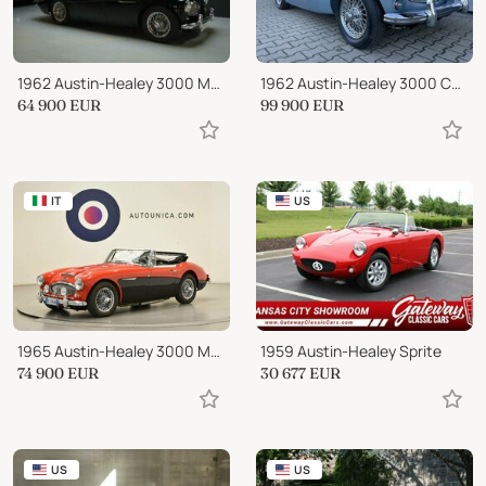
1962 Austin-Healey 3000 MK2 Restored
1962 Austin-Healey 3000 Convertible
64 900
EUR
99 900
EUR
IT
US
1965 Austin-Healey 3000 MK III Cabrio
1959 Austin-Healey Sprite
74 900
EUR
30 677
EUR
US
US