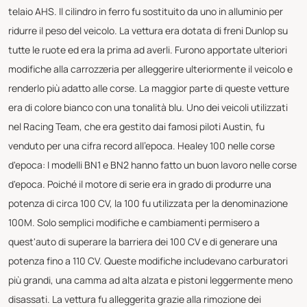
telaio AHS. Il cilindro in ferro fu sostituito da uno in alluminio per
ridurre il peso del veicolo. La vettura era dotata di freni Dunlop su
tutte le ruote ed era la prima ad averli. Furono apportate ulteriori
modifiche alla carrozzeria per alleggerire ulteriormente il veicolo e
renderlo più adatto alle corse. La maggior parte di queste vetture
era di colore bianco con una tonalità blu. Uno dei veicoli utilizzati
nel Racing Team, che era gestito dai famosi piloti Austin, fu
venduto per una cifra record all'epoca. Healey 100 nelle corse
d'epoca: I modelli BN1 e BN2 hanno fatto un buon lavoro nelle corse
d'epoca. Poiché il motore di serie era in grado di produrre una
potenza di circa 100 CV, la 100 fu utilizzata per la denominazione
100M. Solo semplici modifiche e cambiamenti permisero a
quest'auto di superare la barriera dei 100 CV e di generare una
potenza fino a 110 CV. Queste modifiche includevano carburatori
più grandi, una camma ad alta alzata e pistoni leggermente meno
disassati. La vettura fu alleggerita grazie alla rimozione dei