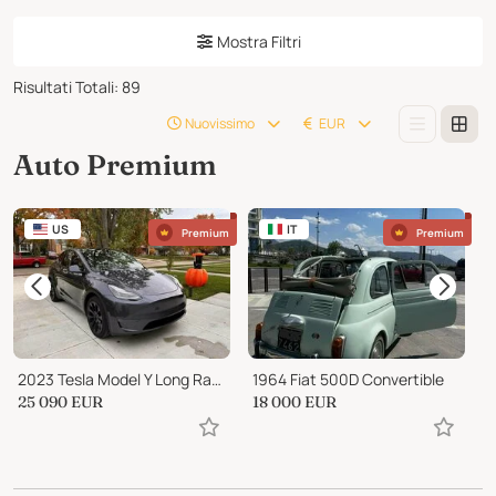
Mostra Filtri
Risultati Totali
:
89
Nuovissimo
EUR
Auto Premium
US
IT
Premium
Premium
2023 Tesla Model Y Long Range
1964 Fiat 500D Convertible
25 090
EUR
18 000
EUR
1