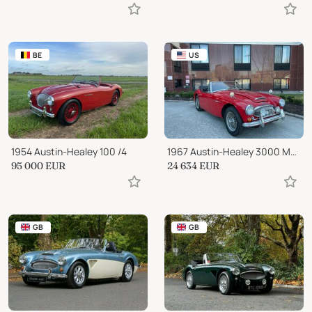
BE
US
1954 Austin-Healey 100 /4
1967 Austin-Healey 3000 MK III
95 000
EUR
24 634
EUR
GB
GB