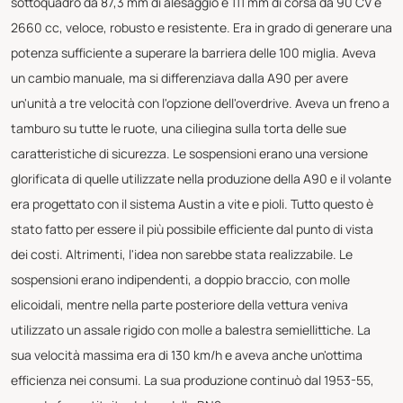
sottoquadro da 87,3 mm di alesaggio e 111 mm di corsa da 90 CV e
2660 cc, veloce, robusto e resistente. Era in grado di generare una
potenza sufficiente a superare la barriera delle 100 miglia. Aveva
un cambio manuale, ma si differenziava dalla A90 per avere
un'unità a tre velocità con l'opzione dell'overdrive. Aveva un freno a
tamburo su tutte le ruote, una ciliegina sulla torta delle sue
caratteristiche di sicurezza. Le sospensioni erano una versione
glorificata di quelle utilizzate nella produzione della A90 e il volante
era progettato con il sistema Austin a vite e pioli. Tutto questo è
stato fatto per essere il più possibile efficiente dal punto di vista
dei costi. Altrimenti, l'idea non sarebbe stata realizzabile. Le
sospensioni erano indipendenti, a doppio braccio, con molle
elicoidali, mentre nella parte posteriore della vettura veniva
utilizzato un assale rigido con molle a balestra semiellittiche. La
sua velocità massima era di 130 km/h e aveva anche un'ottima
efficienza nei consumi. La sua produzione continuò dal 1953-55,