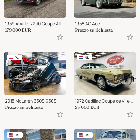
1959 Abarth 2200 Coupe Allemano
1958 AC Ace
179 000
EUR
Prezzo su richiesta
PL
NL
2018 McLaren 650S 650S
1972 Cadillac Coupe de Ville - ONLINE AUCTION
Prezzo su richiesta
23 000
EUR
US
US