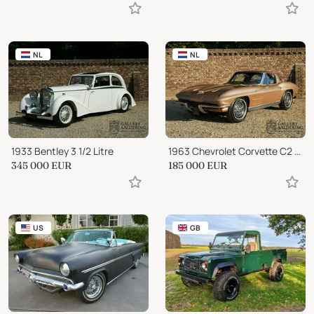
NL
NL
1933 Bentley 3 1/2 Litre
1963 Chevrolet Corvette C2 Stingray Coupé Split window
345 000
EUR
185 000
EUR
US
GB