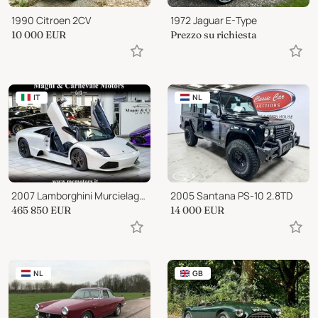
1990 Citroen 2CV
1972 Jaguar E-Type
10 000
EUR
Prezzo su richiesta
IT
NL
2007 Lamborghini Murcielago LP 640
2005 Santana PS-10 2.8TD
465 850
EUR
14 000
EUR
NL
GB