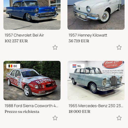
1957 Chevrolet Bel Air
1957 Henney Kilowatt
102 237
EUR
36 719
EUR
BE
NL
1988 Ford Sierra Cosworth 4X4 Group A
1965 Mercedes-Benz 230 230S
Prezzo su richiesta
18 000
EUR