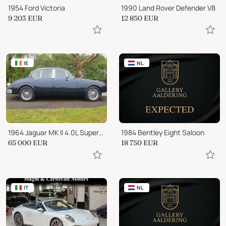
1954 Ford Victoria
1990 Land Rover Defender V8
9 203
EUR
12 850
EUR
IE
NL
1964 Jaguar MK II 4.0L Supercharged
1984 Bentley Eight Saloon
65 000
EUR
18 750
EUR
IT
NL