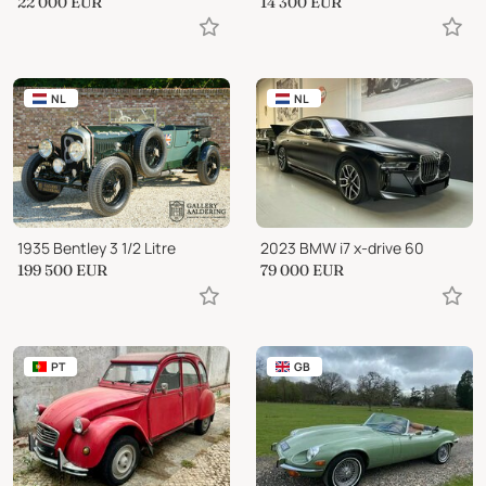
22 000
EUR
14 300
EUR
NL
NL
1935 Bentley 3 1/2 Litre
2023 BMW i7 x-drive 60
199 500
EUR
79 000
EUR
PT
GB