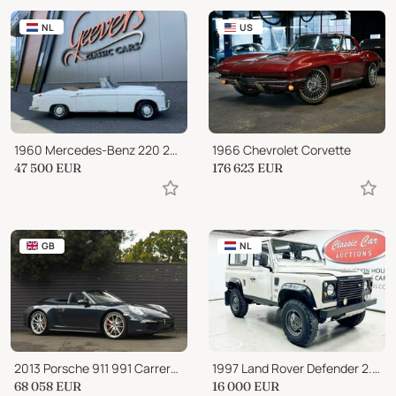
NL
US
1960 Mercedes-Benz 220 220SE
1966 Chevrolet Corvette
47 500
EUR
176 623
EUR
GB
NL
2013 Porsche 911 991 Carrera 4S Cabriolet PDK
1997 Land Rover Defender 2.5 TDI 90
68 058
EUR
16 000
EUR