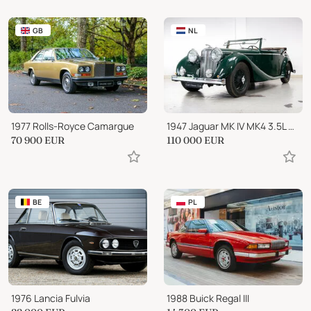
GB
NL
1977 Rolls-Royce Camargue
1947 Jaguar MK IV MK4 3.5L DHC - Matching Numbers - 1 of 376
70 900
EUR
110 000
EUR
BE
PL
1976 Lancia Fulvia
1988 Buick Regal III