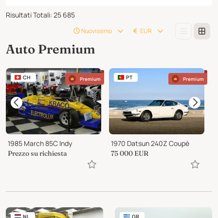
Risultati Totali
:
25 685
Nuovissimo
EUR
Auto Premium
CH
PT
Premium
Premium
1985 March 85C Indy
1970 Datsun 240Z Coupé
Prezzo su richiesta
75 000
EUR
9
NL
GR