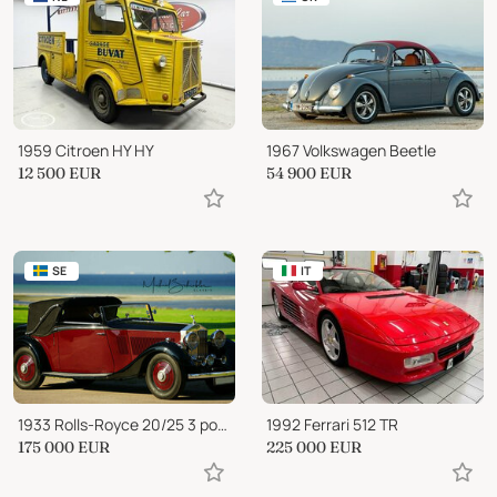
1959 Citroen HY HY
1967 Volkswagen Beetle
12 500
EUR
54 900
EUR
SE
IT
1933 Rolls-Royce 20/25 3 position Drophead Coupe
1992 Ferrari 512 TR
175 000
EUR
225 000
EUR