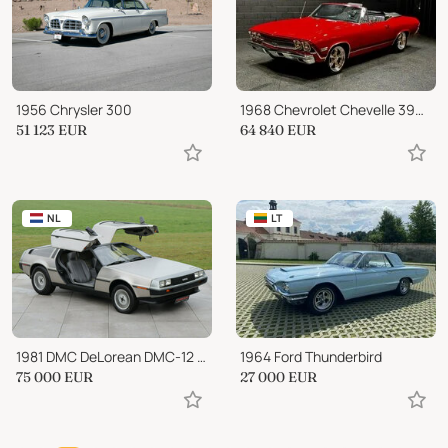
1956 Chrysler 300
1968 Chevrolet Chevelle 396cid 6.5 LITER BIG BLOCK CONVERTIBLE 12 BOLT!!
51 123
EUR
64 840
EUR
NL
LT
1981 DMC DeLorean DMC-12 Automatic
1964 Ford Thunderbird
75 000
EUR
27 000
EUR