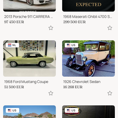
2013 Porsche 911 CARRERA 4S CABRIO|SPORT CHRONO|PASM|20"|PDK
1968 Maserati Ghibli 4700 Spyder "Built by Campana Carrozzeria Modena"
97 450
EUR
299 500
EUR
NL
US
1968 Ford Mustang Coupe
1926 Chevrolet Sedan
51 500
EUR
16 268
EUR
US
US