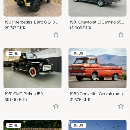
1991 Mercedes-Benz G 240 GELANDEWAGEN ‘WOLF PACK’
1981 Chevrolet El Camino 350cid AUTO GREAT DRIVER!
29 747
EUR
13 009
EUR
NL
US
1951 GMC Pickup 150
1960 Chevrolet Corvair ramp side truck
39 900
EUR
21 376
EUR
NL
US