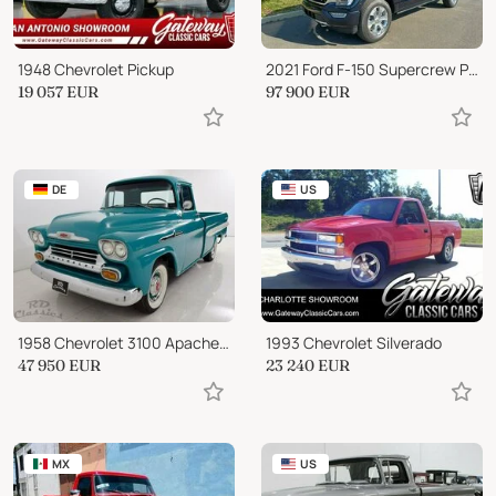
1948 Chevrolet Pickup
2021 Ford F-150 Supercrew Platinum V6 3.5L Ecoboost
19 057
EUR
97 900
EUR
DE
US
1958 Chevrolet 3100 Apache Fleetside
1993 Chevrolet Silverado
47 950
EUR
23 240
EUR
MX
US