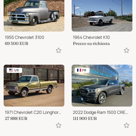
1955 Chevrolet 3100
1964 Chevrolet K10
69 500
EUR
Prezzo su richiesta
US
FR
1971 Chevrolet C20 Longhorn Custom Camper
2022 Dodge Ram 1500 CREW LIMITED 10th anniversary
27 888
EUR
111 900
EUR