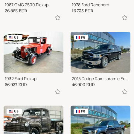
1987 GMC 2500 Pickup
1978 Ford Ranchero
26 865
EUR
16 733
EUR
US
FR
1932 Ford Pickup
2015 Dodge Ram Laramie Ecodiesel V6 3.0L Hardtop
66 927
EUR
46 900
EUR
US
FR