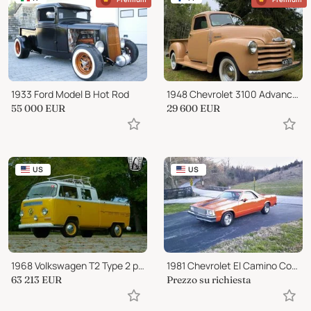
1933 Ford Model B Hot Rod
1948 Chevrolet 3100 Advance /design, highly origin,inline 6
55 000
EUR
29 600
EUR
US
US
1968 Volkswagen T2 Type 2 pickup
1981 Chevrolet El Camino ConQuista
63 213
EUR
Prezzo su richiesta