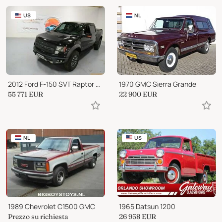
US
NL
2012 Ford F-150 SVT Raptor Roush
1970 GMC Sierra Grande
55 771
EUR
22 900
EUR
NL
US
1989 Chevrolet C1500 GMC
1965 Datsun 1200
Prezzo su richiesta
26 958
EUR