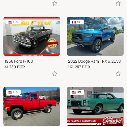
US
FR
1968 Ford F-100
2022 Dodge Ram TRX 6.2L V8
41 739
EUR
161 287
EUR
US
US