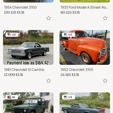
1954 Chevrolet 3100
1933 Ford Model A Street Rod Pickup Truck
130 125
EUR
60 424
EUR
US
US
1981 Chevrolet El Camino
1952 Chevrolet 3100
13 009
EUR
24 165
EUR
AE
US