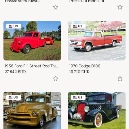
Prezzo su richiesta
Prezzo su richiesta
US
US
1936 Ford F-1 Street Rod Truck
1970 Dodge D100
27 842
EUR
15 710
EUR
US
US