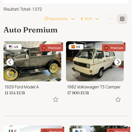
Risultati Totali
:
1 072
Nuovissimo
EUR
Auto Premium
US
ES
Premium
Premium
1929 Ford Model A
1982 Volkswagen T3 Camper
2
11 154
EUR
17 900
EUR
3
IT
FI
Premium
Premium