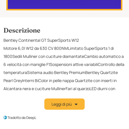
Descrizione
Bentley Continental GT SuperSports W12
Motore 6,0l W12 da 630 CV 800NMLimitato SuperSports 1 di
1800Sedili Mulliner con cuciture diamantateCambio automatico a
6 velocità con maniglie F1Sospensioni attive variabiliControllo della
temperaturaSistema audio Bentley PremiumBentley Quartzite
Pearl GreyInterni BiColor in pelle nappa Quartzite con inserti in
Alcantara nera e cuciture MullinerFari al quarzoLED diurni con
inserti in Alcantara nera e cuciture Mulliner interni BiColor in pelle
Leggi di più
Quartzite con inserti in Alcantara nera e cuciture MullinerFari al
quarzoFari diurni a LEDDissipatore del paraurti posteriore in Piano
Tradotto da DeepL
BlackFreni ceramici con pinze verniciate in neroFari e luci posteriori
automatiche a LEDFinitura interna in Carbonio Satinato20 pollici