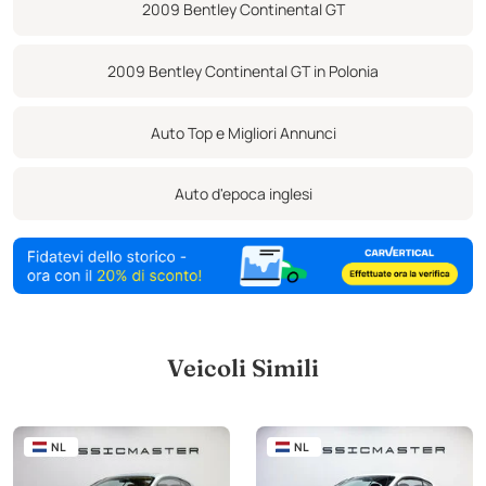
2009 Bentley Continental GT
AlcantaraFari abbaglianti automaticiFari abbaglianti
automaticiSospensioni pneumatiche adattive con regolazione
2009 Bentley Continental GT in Polonia
della rigidità in 5 posizioni e dell'altezza in 2 posizioniregolabile in
altezzaPorta posteriore elettricoVetri oscuratiPila centrale del
Auto Top e Migliori Annunci
parabrezza in pelleCruscotto in pelleMonitoraggio pressione
pneumaticiOrologio Caricatore CD Breitling analogicoConnettività
Auto d'epoca inglesi
iPodDoppio vetro con isolamento acustico supplementareSensori
di parcheggio anteriori e posterioriTelecamera posterioreLogo
BENTLEY ricamato a mano sui poggiatestaAccesso comodo senza
chiave Key Less GoModello facelift
Rivestimento in ceramicaApplicatoAuto immatricolata in Polonia
Veicoli Simili
NL
NL