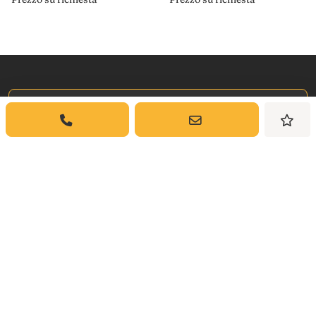
Iscriviti a
La Nostra Newsletter
Iscriviti per ricevere aggiornamenti settimanali
e approfondimenti sulle auto classiche da
Dyler.com direttamente nella tua casella di
posta
Abbonarsi