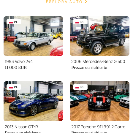
ESPLORA AUTO
PL
PL
1993 Volvo 244
2006 Mercedes-Benz G 500
11 000
EUR
Prezzo su richiesta
PL
PL
2013 Nissan GT-R
2017 Porsche 911 991.2 Carrera S
Prezzo su richiesta
Prezzo su richiesta