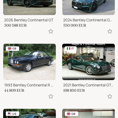
2026 Bentley Continental GT
2024 Bentley Continental GT W12 Speed LE MANS COLLECTION
300 588
EUR
350 000
EUR
GB
IT
1993 Bentley Continental R MPW
2021 Bentley Continental GT TOURING SPECS|NIGHT VIEW|21''|TETTO
44 809
EUR
198 850
EUR
US
GB