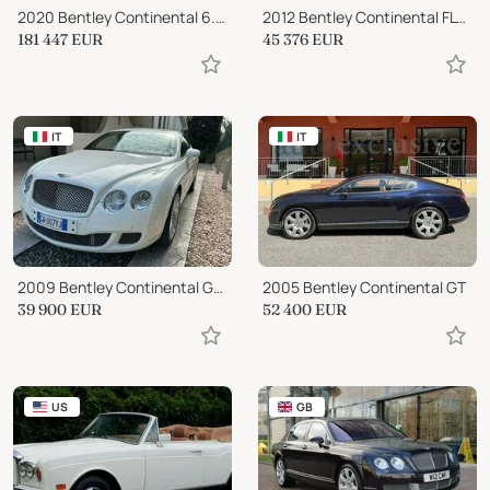
2020 Bentley Continental 6.0 W12 GTC Auto 4WD Euro 6 2dr
2012 Bentley Continental FLYING SPUR SPEED 4-Door
181 447
EUR
45 376
EUR
IT
IT
2009 Bentley Continental GT Speed Mulliner W12 610 Cv Coupe'
2005 Bentley Continental GT
39 900
EUR
52 400
EUR
US
GB