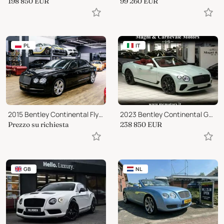
198 850
EUR
99 260
EUR
PL
IT
2015 Bentley Continental Flying Spur W12
2023 Bentley Continental GTC V12 SPEED|22''|NAIM AUDIO|ROTATING DISPLAY|BL
Prezzo su richiesta
238 850
EUR
GB
NL