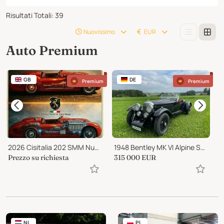
Risultati Totali
:
39
Nuovissimo
EUR
Auto Premium
GB
DE
Premium
Premium
2026 Cisitalia 202 SMM Nuvolari Spyder
1948 Bentley MK VI Alpine Special
Prezzo su richiesta
315 000
EUR
2
NL
PL