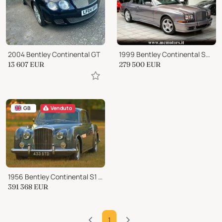
2004 Bentley Continental GT
1999 Bentley Continental SC SEDANCA COUPE|1 OF 79 LIMITED EDITION|
13 607
EUR
279 500
EUR
GB
Venduto
1956 Bentley Continental S1 Park Ward Coupe
391 368
EUR
1