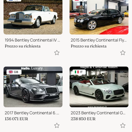
1994 Bentley Continental IV Convertible "The last real Bentley Convertible"
2015 Bentley Continental Flying Spur V8
Prezzo su richiesta
Prezzo su richiesta
GB
IT
2017 Bentley Continental 6.0 W12 Supersports
2023 Bentley Continental GT C V12|SPEED|22'|NAIM AUDIO|ROTATING DISPLAY|BL
136 071
EUR
238 850
EUR