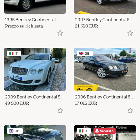
1995 Bentley Continental
2007 Bentley Continental Flying Spur 6.0 W12 4dr Auto
Prezzo su richiesta
21 550
EUR
IT
GB
2009 Bentley Continental Speed
2006 Bentley Continental 6.0 W12 Flying Spur Saloon 4dr Petrol Auto 4WD (5
49 900
EUR
17 015
EUR
GB
IT
Venduto