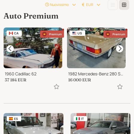
Nuovissimo
EUR
Auto Premium
CA
US
Premium
Premium
1960 Cadillac 62
1982 Mercedes-Benz 280 SL ROADSTER
37 184
EUR
16 000
EUR
3
ES
IT