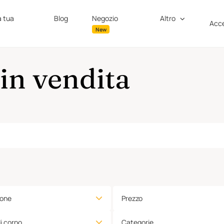
a tua
Blog
Negozio
Altro
Acce
New
n vendita
ione
Prezzo
di corpo
Categorie