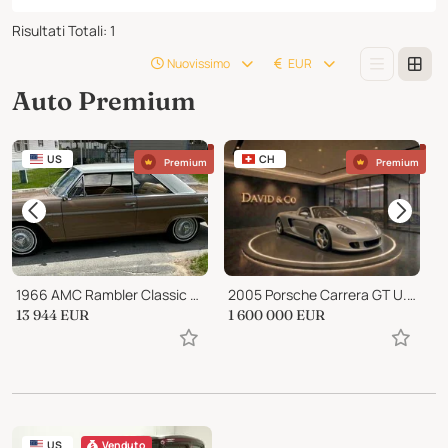
Risultati Totali
:
1
Nuovissimo
EUR
Auto Premium
US
CH
Premium
Premium
1966 AMC Rambler Classic 770
2005 Porsche Carrera GT U.S. Specification
1
13 944
EUR
1 600 000
EUR
1
US
Venduto