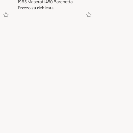
1965 Maserati 450 Barchetta
1960 BMW Isetta
Prezzo su richiesta
21 400
EUR