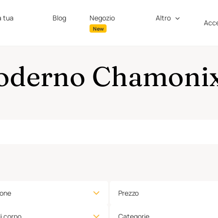
a tua
Blog
Negozio
Altro
Acce
New
Moderno Chamonix
ione
Prezzo
di corpo
Categorie