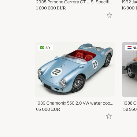
1992 Chevrolet Camaro Z28 Convertible
2005 Porsche Carrera GT U.S. Specification
1992 Ja
1 600 000
EUR
16 900
BR
NL
1989 Chamonix 550 2.0 VW water cooled engine
1988 C
65 000
EUR
59 950