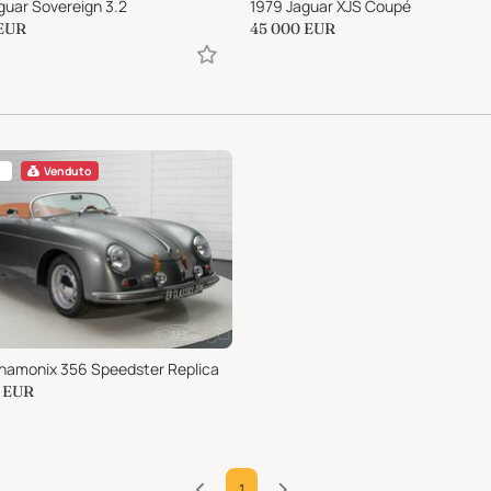
guar Sovereign 3.2
1979 Jaguar XJS Coupé
EUR
45 000
EUR
Venduto
hamonix 356 Speedster Replica
EUR
1