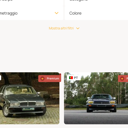
metraggio
Colore
Mostra altri filtri
PT
Premium