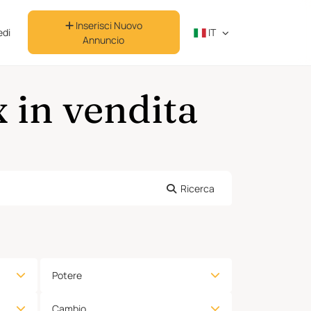
Inserisci Nuovo
di
IT
Annuncio
 in vendita
Ricerca
Potere
Cambio