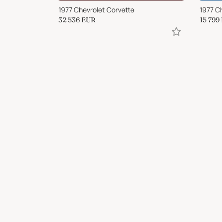
1977 Chevrolet Corvette
1977 C
32 536
EUR
15 799