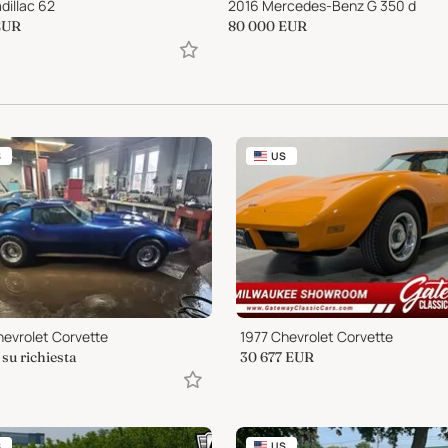
dillac 62
2016 Mercedes-Benz G 350 d
EUR
80 000
EUR
S
US
hevrolet Corvette
1977 Chevrolet Corvette
su richiesta
30 677
EUR
S
US