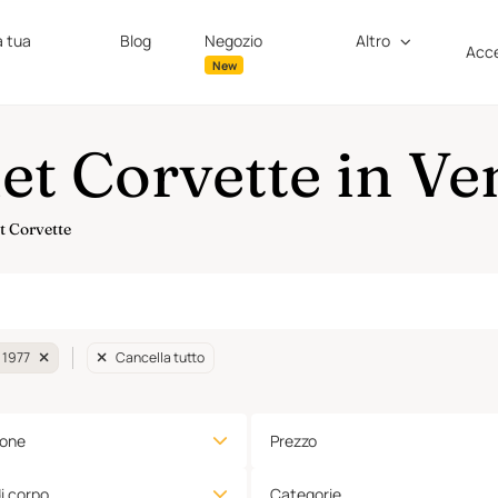
a tua
Blog
Negozio
Altro
Acce
New
et Corvette in Ve
et Corvette
 1977
Cancella tutto
ione
Prezzo
di corpo
Categorie