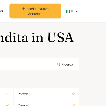
Inserisci Nuovo
di
IT
Annuncio
ndita in USA
Ricerca
Potere
Cambio