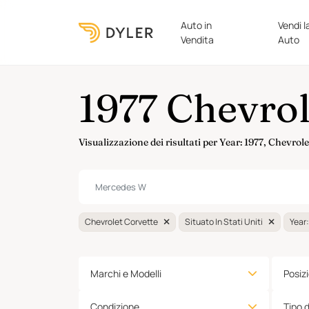
Auto in
Vendi l
Vendita
Auto
1977 Chevrol
Visualizzazione dei risultati per Year: 1977, Chevrol
Chevrolet Corvette
Situato In Stati Uniti
Year:
Marchi e Modelli
Posiz
Condizione
Tipo 