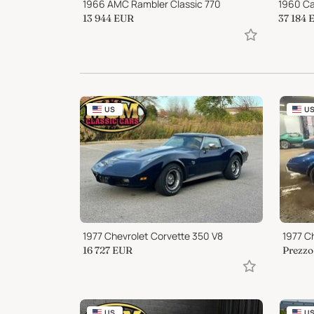
1967 Jaguar E-Type Series 1, Roadster 4.2 liter
1966 AMC Rambler Classic 770
1960 Ca
13 944
EUR
37 184
US
U
1977 Chevrolet Corvette 350 V8
1977 C
16 727
EUR
Prezzo 
US
U