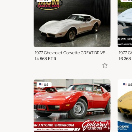
1977 Chevrolet Corvette GREAT DRIVER 350cid 5.7 LITER T TOPS AUTOMATIC!
1977 C
14 868
EUR
16 268
US
U