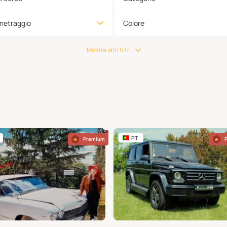
metraggio
Colore
Mostra altri filtri
PT
Premium