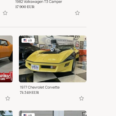
1982 Volkswagen T3 Camper
1985 Rolls-Royce 
17 900
EUR
Prezzo su richies
US
1977 Chevrolet Corvette
74 349
EUR
US