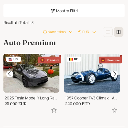
Mostra Filtri
Risultati Totali
:
3
Nuovissimo
EUR
Auto Premium
US
BE
Premium
Premium
2023 Tesla Model Y Long Range
1957 Cooper T43 Climax - Australian Gold Star Winner
25 090
EUR
220 000
EUR
1