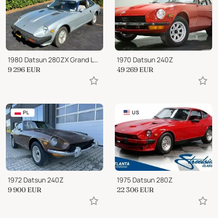
1980 Datsun 280ZX Grand Luxury | 2dr 2+2 Coupe
1970 Datsun 240Z
9 296
EUR
49 269
EUR
PL
US
1972 Datsun 240Z
1975 Datsun 280Z
9 900
EUR
22 306
EUR