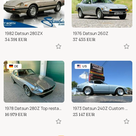
1982 Datsun 280ZX
1976 Datsun 260Z
34 391
EUR
37 435
EUR
DE
US
1978 Datsun 280Z Top restauriert 2plus2
1973 Datsun 240Z Custom Widebody
16 979
EUR
23 147
EUR