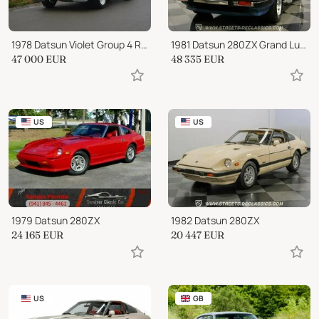
1978 Datsun Violet Group 4 Rally car
1981 Datsun 280ZX Grand Luxury
47 000
EUR
48 335
EUR
US
US
1979 Datsun 280ZX
1982 Datsun 280ZX
24 165
EUR
20 447
EUR
US
GB