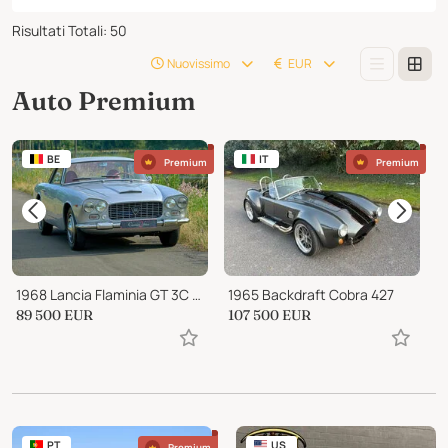
Risultati Totali
:
50
Nuovissimo
EUR
Auto Premium
BE
IT
Premium
Premium
1968 Lancia Flaminia GT 3C 2.8 liter by Touring “Superleggera"
1965 Backdraft Cobra 427
1
89 500
EUR
107 500
EUR
7
PT
US
Premium