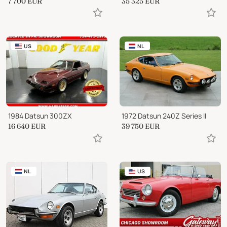
7 700
EUR
35 325
EUR
US
NL
1984 Datsun 300ZX
1972 Datsun 240Z Series II
16 640
EUR
39 750
EUR
NL
US