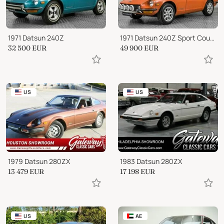
1971 Datsun 240Z
1971 Datsun 240Z Sport Coupé
32 500
EUR
49 900
EUR
US
US
1979 Datsun 280ZX
1983 Datsun 280ZX
13 479
EUR
17 198
EUR
US
AE