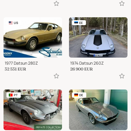
US
EE
1977 Datsun 280Z
1974 Datsun 260Z
32 531
EUR
26 900
EUR
PT
DE