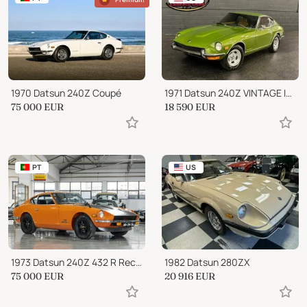
1970 Datsun 240Z Coupé
1971 Datsun 240Z VINTAGE IMPORT | GREAT CONDITION | SEE VIDEO
75 000
EUR
18 590
EUR
PT
US
1973 Datsun 240Z 432 R Recreation
1982 Datsun 280ZX
75 000
EUR
20 916
EUR