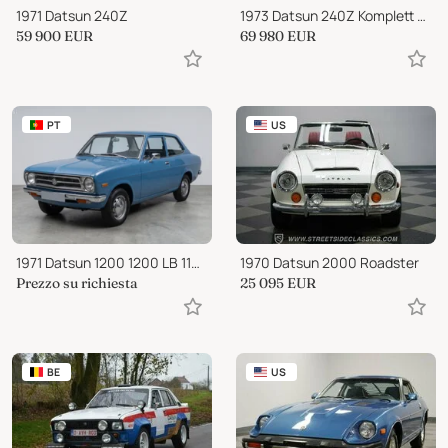
1971 Datsun 240Z
1973 Datsun 240Z Komplett neu restauriert
59 900
EUR
69 980
EUR
PT
US
1971 Datsun 1200 1200 LB 110 STR 2 Portas
1970 Datsun 2000 Roadster
Prezzo su richiesta
25 095
EUR
BE
US