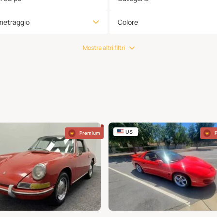
metraggio
Colore
Mostra altri filtri
US
Premium