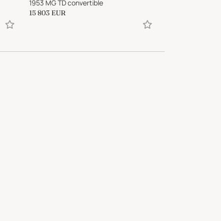
1953 MG TD convertible
15 803
EUR
105 000
EUR