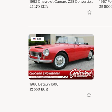
1957 Porsche 356 A 1500 Carrera GS Coupe
1992 Chevrolet Camaro Z28 Convertible
1967 Po
24 170
EUR
35 500
US
1966 Datsun 1600
12 550
EUR