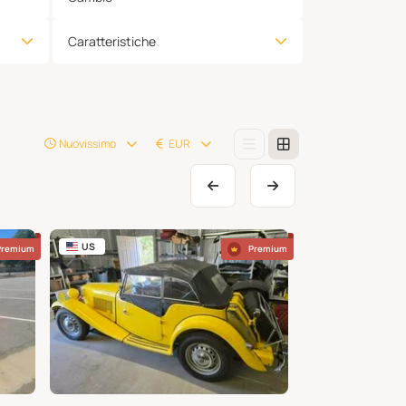
Caratteristiche
Nuovissimo
EUR
US
BE
Premium
Premium