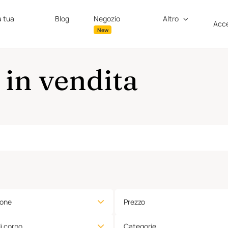
a tua
Blog
Negozio
Altro
Acce
New
in vendita
ione
Prezzo
di corpo
Categorie