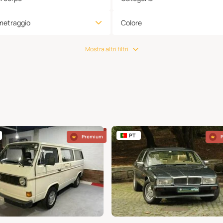
metraggio
Colore
Mostra altri filtri
PT
Premium