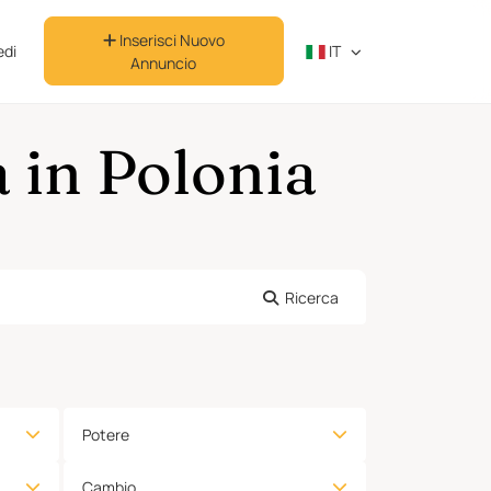
Inserisci Nuovo
di
IT
Annuncio
a in Polonia
Ricerca
Potere
Cambio