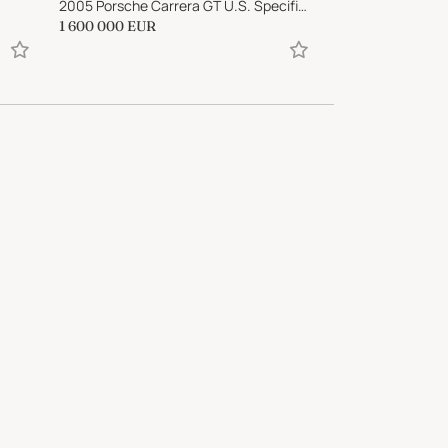
2005 Porsche Carrera GT U.S. Specification
1991 Cadillac Alla
1 600 000
EUR
6 507
EUR