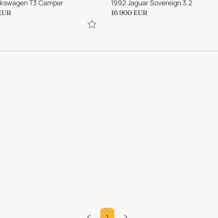
lkswagen T3 Camper
1992 Jaguar Sovereign 3.2
EUR
16 900
EUR
1