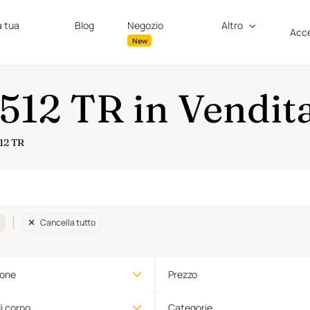
a tua
Blog
Negozio
Altro
Acce
New
 512 TR in Vendit
512 TR
Cancella tutto
ione
Prezzo
di corpo
Categorie