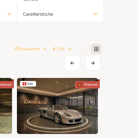
Caratteristiche
Nuovissimo
EUR
CH
US
Premium
Premium