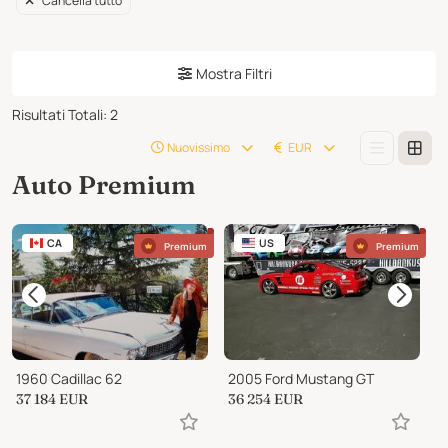
Cancella tutto
Mostra Filtri
Risultati Totali
:
2
Nuovissimo
EUR
Auto Premium
CA
US
Premium
Premium
1960 Cadillac 62
2005 Ford Mustang GT
1
37 184
EUR
36 254
EUR
4