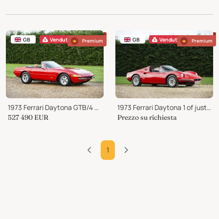
GB
Venduto
GB
Venduto
Premium
Premium
1973 Ferrari Daytona GTB/4 Model History
1973 Ferrari Daytona 1 of just 8 with Daytona style seat
527 490
EUR
Prezzo su richiesta
1