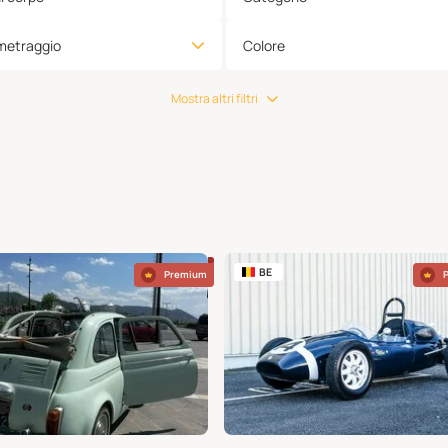
metraggio
Colore
Mostra altri filtri
BE
Premium