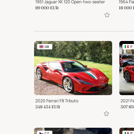
pur
1951 Jaguar XK 120 Open-two-seater
1964 Fi
89 000
EUR
18 000
GB
IT
2020 Ferrari F8 Tributo
2021 Fe
248 434
EUR
307 85
CZ
IT