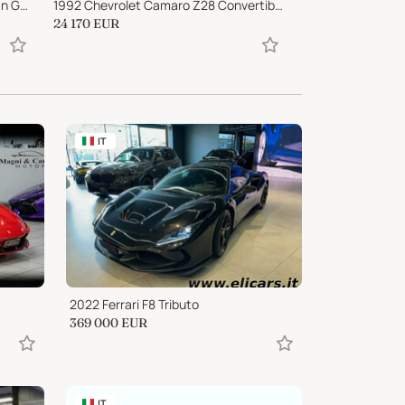
1957 Cooper T43 Climax - Australian Gold Star Winner
1992 Chevrolet Camaro Z28 Convertible
1975 Jaguar XJ6
24 170
EUR
42 000
EUR
IT
2022 Ferrari F8 Tributo
369 000
EUR
IT