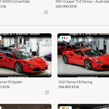
at 500D Convertible
EUR
220 000
EUR
IT
rrari F8 Spider
2021 Ferrari F8 Racing
0
EUR
294 850
EUR
ES