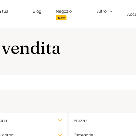
a tua
Blog
Negozio
Altro
Acce
New
 vendita
ione
Prezzo
di corpo
Categorie