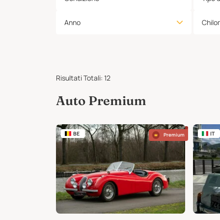
Anno
Chilo
Risultati Totali
:
12
Auto Premium
BE
IT
Premium
Premium