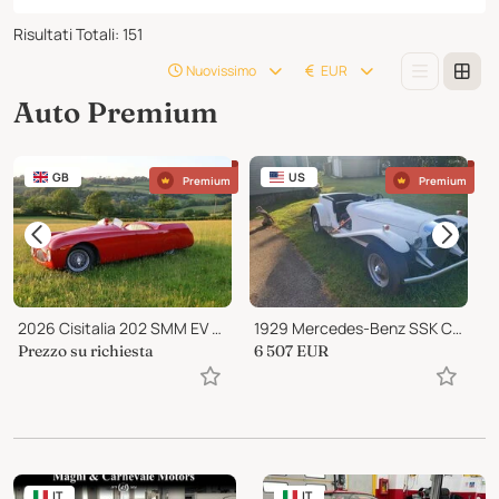
Risultati Totali
:
151
Nuovissimo
EUR
Auto Premium
GB
US
Premium
Premium
2026 Cisitalia 202 SMM EV Nuvolari Spyder
1929 Mercedes-Benz SSK Classic Motor Coach Gazelle
Prezzo su richiesta
6 507
EUR
1
IT
IT