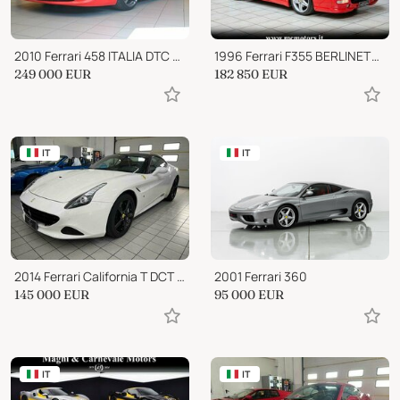
2010 Ferrari 458 ITALIA DTC F1 CARBOCERAMICI SCARICHI CALLIPER FULL
1996 Ferrari F355 BERLINETTA|A.S.I.|TARGA ORIGINALE|FOR COLLECTORS
249 000
EUR
182 850
EUR
IT
IT
2014 Ferrari California T DCT |FERRARI APPROVED| IVA ESPOSTA
2001 Ferrari 360
145 000
EUR
95 000
EUR
IT
IT