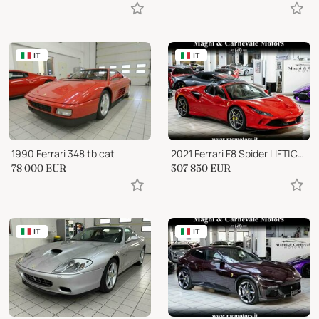
IT
IT
1990 Ferrari 348 tb cat
2021 Ferrari F8 Spider LIFT|CARBON+LEDS|HI-FI PREMIUM|AFS|ELECTRI
78 000
EUR
307 850
EUR
IT
IT