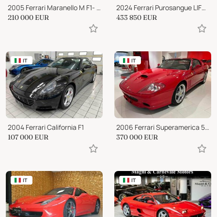
2005 Ferrari Maranello M F1- IVA ESPOSTA
2024 Ferrari Purosangue LIFT SYSTEM|CARBON PACK|BURMESTER|LED MATRIX|360°V
210 000
EUR
433 850
EUR
IT
IT
2004 Ferrari California F1
2006 Ferrari Superamerica 575 SUPERAMERICA |UNIPROPRIETARIO|1 OF 559
107 000
EUR
370 000
EUR
IT
IT