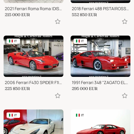
2021 Ferrari Roma Roma |DISPLAY|SURROUND VIEW|LEDS|APPROVED
2018 Ferrari 488 PISTA|ROSSO F1 2007 SPECIAL PAINT|FULL CARBON|LIVE
215 000
EUR
552 850
EUR
IT
IT
2006 Ferrari F430 SPIDER F1|CARBON|SCUDETTI|19"|UFFICIALE ITALIA
1991 Ferrari 348 "ZAGATO ELABORAZIONE" | FOR COLLECTORS
225 850
EUR
295 000
EUR
IT
IT