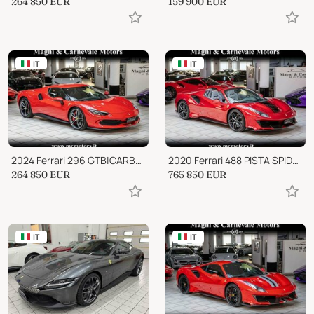
264 850
EUR
159 900
EUR
IT
IT
2024 Ferrari 296 GTB|CARBON+LEDS|LIFT|CAMERA|SCUDETTI|CARPLAY
2020 Ferrari 488 PISTA SPIDER|FULL CARBON|LIFT SYSTEM|DAYTONA SEATS
264 850
EUR
765 850
EUR
IT
IT