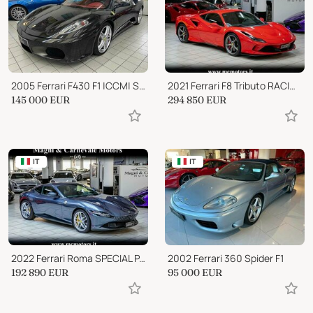
2005 Ferrari F430 F1 |CCM| SEDILI RACING| CARBONIO
2021 Ferrari F8 Tributo RACING SEATS+BELTS|CARBON+LEDS
145 000
EUR
294 850
EUR
IT
IT
2022 Ferrari Roma SPECIAL PAINT|DISPLAY PASS|SCUDETTI|20"|FULL ELECT
2002 Ferrari 360 Spider F1
192 890
EUR
95 000
EUR