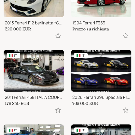
2013 Ferrari F12 berlinetta *GARANZIA POWER*
1994 Ferrari F355
220 000
EUR
Prezzo su richiesta
IT
IT
2011 Ferrari 458 ITALIA COUPE'|F1|UFFICIALE ITALIA
2026 Ferrari 296 Speciale Pilotì Ferrari
178 850
EUR
765 000
EUR
IT
IT