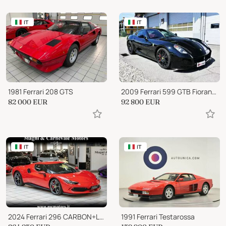
IT
IT
1981 Ferrari 208 GTS
2009 Ferrari 599 GTB Fiorano F1
82 000
EUR
92 800
EUR
IT
IT
2024 Ferrari 296 CARBON+LEDS|LIFT|CAMERA|SCUDETTI|CARPLAY
1991 Ferrari Testarossa