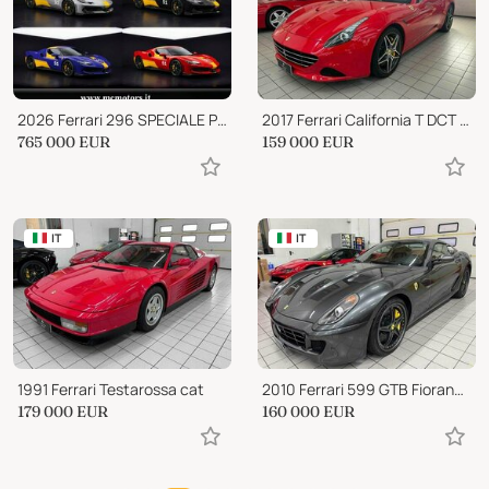
2026 Ferrari 296 SPECIALE PILOTI FERRARI|SPECIAL TRIBUTE LIVERY
2017 Ferrari California T DCT HANDLING SPECIALE
765 000
EUR
159 000
EUR
IT
IT
1991 Ferrari Testarossa cat
2010 Ferrari 599 GTB Fiorano F1 |CCM|DAYTONA|CARBON
179 000
EUR
160 000
EUR