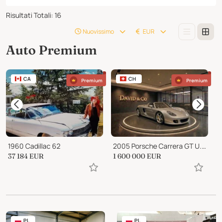
Risultati Totali
:
16
Nuovissimo
EUR
Auto Premium
CA
CH
Premium
Premium
1960 Cadillac 62
2005 Porsche Carrera GT U.S. Specification
37 184
EUR
1 600 000
EUR
3
PL
PL