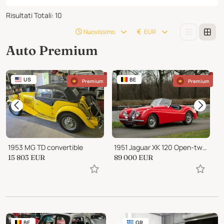
Risultati Totali
:
10
Nuovissimo
EUR
Auto Premium
US
BE
Premium
Premium
1953 MG TD convertible
1951 Jaguar XK 120 Open-two-seater
15 803
EUR
89 000
EUR
6
BE
GR