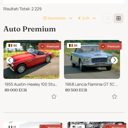
Risultati Totali
:
2 229
Nuovissimo
EUR
Auto Premium
BE
BE
Premium
Premium
1955 Austin-Healey 100 Stunning BN2 Multiple Concours Winner
1968 Lancia Flaminia GT 3C 2.8 liter by Touring “Superleggera"
89 000
EUR
89 500
EUR
P
IT
US
Premium
Premium