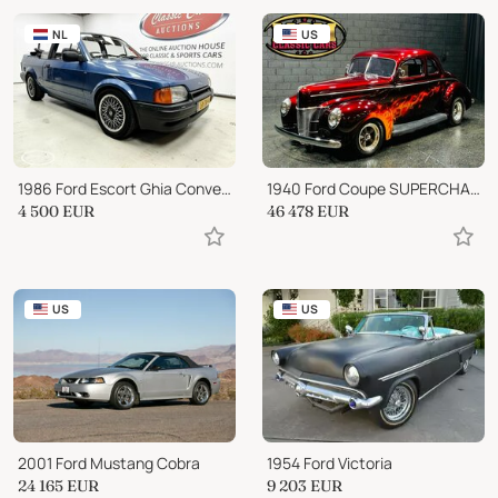
NL
US
1986 Ford Escort Ghia Convertible
1940 Ford Coupe SUPERCHARGED HOT ROD PAINT IS INSANE!
4 500
EUR
46 478
EUR
US
US
2001 Ford Mustang Cobra
1954 Ford Victoria
24 165
EUR
9 203
EUR