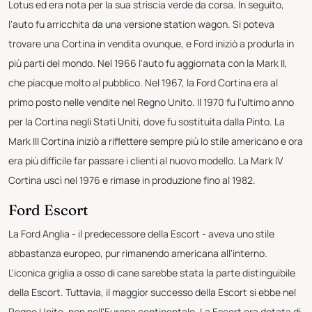
Lotus ed era nota per la sua striscia verde da corsa. In seguito,
l'auto fu arricchita da una versione station wagon. Si poteva
trovare una Cortina in vendita ovunque, e Ford iniziò a produrla in
più parti del mondo. Nel 1966 l'auto fu aggiornata con la Mark II,
che piacque molto al pubblico. Nel 1967, la Ford Cortina era al
primo posto nelle vendite nel Regno Unito. Il 1970 fu l'ultimo anno
per la Cortina negli Stati Uniti, dove fu sostituita dalla Pinto. La
Mark III Cortina iniziò a riflettere sempre più lo stile americano e ora
era più difficile far passare i clienti al nuovo modello. La Mark IV
Cortina uscì nel 1976 e rimase in produzione fino al 1982.
Ford Escort
La Ford Anglia - il predecessore della Escort - aveva uno stile
abbastanza europeo, pur rimanendo americana all'interno.
L'iconica griglia a osso di cane sarebbe stata la parte distinguibile
della Escort. Tuttavia, il maggior successo della Escort si ebbe nel
Regno Unito, non nell'Europa continentale. La Escort era dotata di