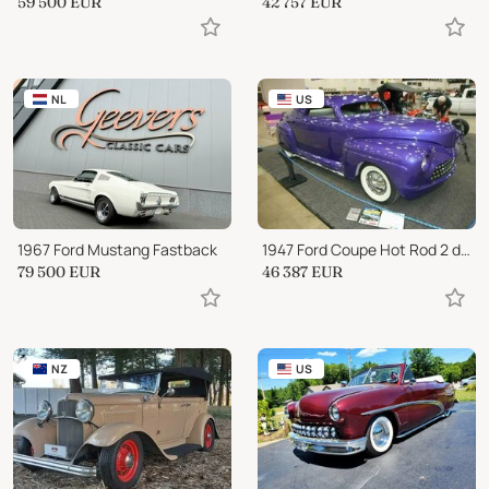
59 500
EUR
42 757
EUR
NL
US
1967 Ford Mustang Fastback
1947 Ford Coupe Hot Rod 2 dr Deluxe
79 500
EUR
46 387
EUR
NZ
US