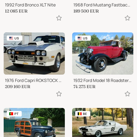
1992 Ford Bronco XLT Nite
1968 Ford Mustang Fastback "Eleanor-tribute"
12 085
EUR
189 500
EUR
US
US
1976 Ford Capri ROKSTOCK RSR GT
1932 Ford Model 18 Roadster Hot Rod
209 160
EUR
74 275
EUR
PT
BE