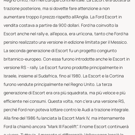
trazione posteriore, ma si dovette fare attenzione a non
aumentare troppo il prezzo rispetto all'Anglia. La Ford Escort in
vendita costava a partire da 900 dollari. Ford ha coinvolto la
Escort anche nel rally e, all'epoca, era un'icona, tanto che Ford ha
persino realizzato una versione in edizione limitata per il Messico.
La seconda generazione di Escort fu un progetto congiunto
britannico-europeo. Con essa furono introdotte anche le Escort in
versione RS - rally. Le Escort furono prodotte principalmente in
Israele, insieme al Sudafrica, fino al 1980. La Escort e la Cortina
furono vendute principalmente nel Regno Unito. La terza
generazione di Escort era ora più squadrata, ma più veloce e più
efficiente nei consumi. Questa volta, non c'era una versione RS,
perché Ford non poteva lottare contro le Audi a trazione integrale.
Alla fine del 1986 fu lanciata la Escort Mark IV, ma internamente
Ford la chiamò ancora "Mark III Facelift". Il nome Escort continuerà
a vivere. Tuttavia, il mercato si differenziò: Volkswagen lanciò la