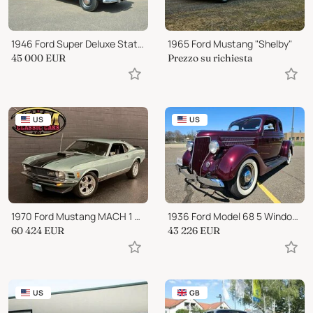
1946 Ford Super Deluxe Station Wagon
1965 Ford Mustang "Shelby"
45 000
EUR
Prezzo su richiesta
US
US
1970 Ford Mustang MACH 1 M CODE 351ci C6 SHAKER HOOD RESTORED!
1936 Ford Model 68 5 Window Coupe
60 424
EUR
43 226
EUR
US
GB