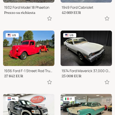
1932 Ford Model 18 Phaeton
1949 Ford Cabriolet
Prezzo su richiesta
42 669
EUR
US
US
1936 Ford F-1 Street Rod Truck
1974 Ford Maverick 37,000 ORIGINAL MILES 302ci
27 842
EUR
23 008
EUR
NL
IT