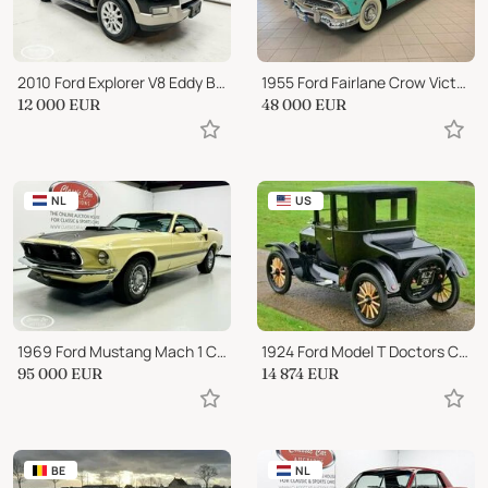
2010 Ford Explorer V8 Eddy Bauer
1955 Ford Fairlane Crow Victoria
12 000
EUR
48 000
EUR
NL
US
1969 Ford Mustang Mach 1 Cobra Jet R-Code
1924 Ford Model T Doctors Coupe
95 000
EUR
14 874
EUR
BE
NL