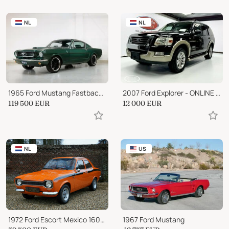
NL
NL
1965 Ford Mustang Fastback Restomod - Performance - High Co
2007 Ford Explorer - ONLINE AUCTION
119 500
EUR
12 000
EUR
NL
US
1972 Ford Escort Mexico 1600 GT Mk1
1967 Ford Mustang