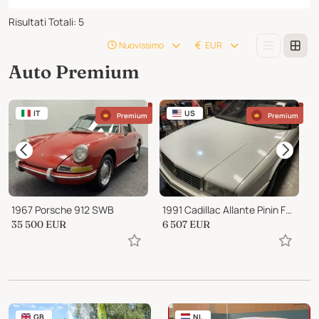
Risultati Totali
:
5
Nuovissimo
EUR
Auto Premium
IT
US
Premium
Premium
1967 Porsche 912 SWB
1991 Cadillac Allante Pinin Farina
35 500
EUR
6 507
EUR
8
GB
NL