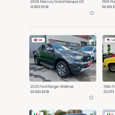
1969 Chevrolet Camaro 6.0 Liter V8, 6 Speed Manual
2006 Mercury Grand Marquis GS
11 852
EUR
36 161
GB
U
2023 Ford Ranger Wildtrak
1984 F
22 631
EUR
32 071
IT
IT