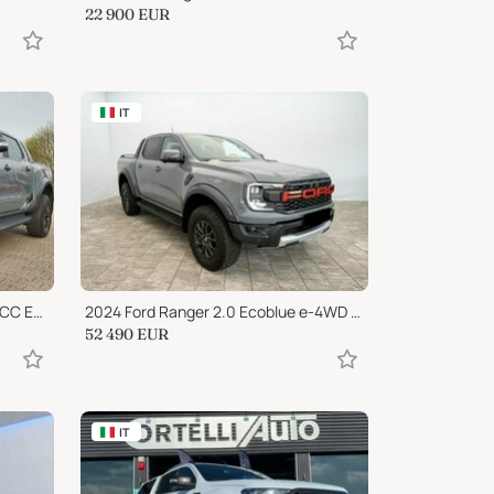
22 900
EUR
IT
2022 Ford Ranger 4X4 GANCIO ACC ECOBLUE
2024 Ford Ranger 2.0 Ecoblue e-4WD DC - GARANZIA 09/2029-150.000Km
52 490
EUR
IT