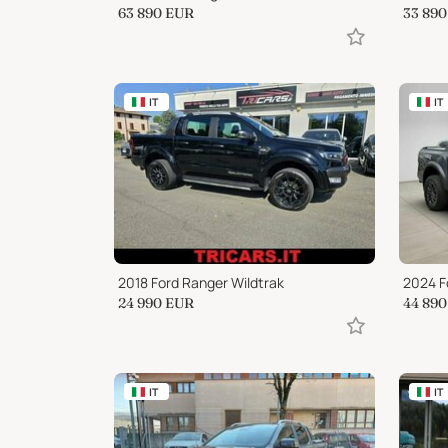
63 890
EUR
33 890
IT
IT
2018 Ford Ranger Wildtrak
24 990
EUR
44 890
IT
IT