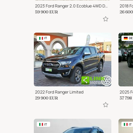
2023 Ford Ranger 2.0 Ecoblue 4WD DC 5 posti
59 900
EUR
26 600
IT
DE
2022 Ford Ranger Limited
2025 F
29 900
EUR
37 798
IT
IT