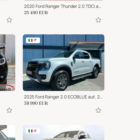
2020 Ford Ranger Thunder 2.0 TDCi aut. 213 CV Wildtrak 5 posti
25 490
EUR
IT
2025 Ford Ranger 2.0 ECOBLUE aut. 205 CV DC Wildtrak 5 posti
38 990
EUR
IT