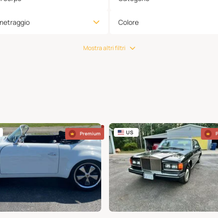
metraggio
Colore
Mostra altri filtri
US
Premium