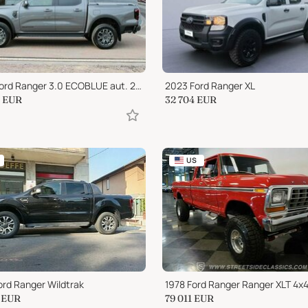
2025 Ford Ranger 3.0 ECOBLUE aut. 240 CV DC Wildtrak 5 posti
2023 Ford Ranger XL
EUR
32 704
EUR
US
ord Ranger Wildtrak
1978 Ford Ranger Ranger XLT 4x
EUR
79 011
EUR