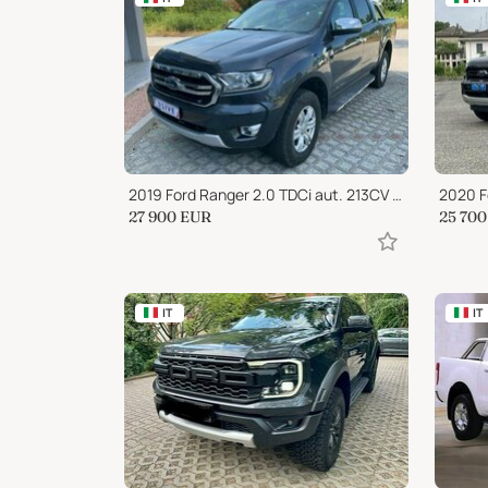
2019 Ford Ranger 2.0 TDCi aut. 213CV DC Limited 5 posti
2020 F
27 900
EUR
25 700
IT
IT