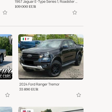
1967 Jaguar E-Type Series 1, Roadster 4.2 liter
109 000
EUR
6 507
EUR
IT
2024 Ford Ranger Tremor
35 890
EUR
GB