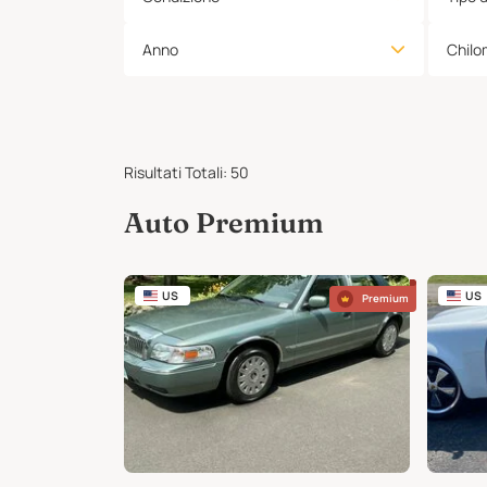
Anno
Chilo
Risultati Totali
:
50
Auto Premium
US
US
Premium
Premium