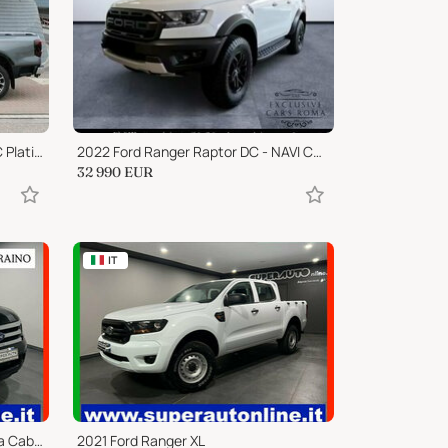
2025 Ford Ranger 3.0D 240cv DC Platinum "PRONTA CONSEGNA"
2022 Ford Ranger Raptor DC - NAVI CAMERA CARPLAY PDC
32 990
EUR
IT
2014 Ford Ranger 2.2 TDCi Doppia Cabina XLT 5pt. UNICOPRO
2021 Ford Ranger XL