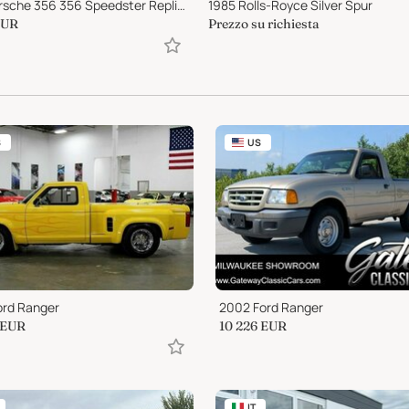
1955 Porsche 356 356 Speedster Replica
1985 Rolls-Royce Silver Spur
EUR
Prezzo su richiesta
S
US
ord Ranger
2002 Ford Ranger
EUR
10 226
EUR
IT