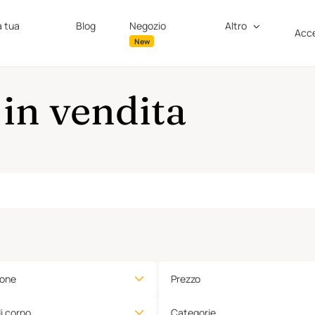
a tua
Blog
Negozio
Altro
Acce
New
in vendita
ione
Prezzo
di corpo
Categorie