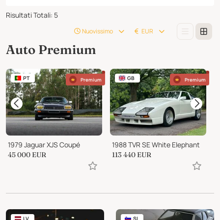
Risultati Totali
:
5
Nuovissimo
EUR
Auto Premium
PT
GB
Premium
Premium
1979 Jaguar XJS Coupé
1988 TVR SE White Elephant
1
45 000
EUR
113 440
EUR
1
LV
SI