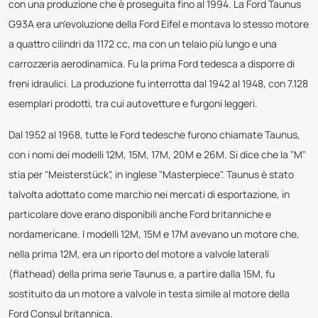
con una produzione che è proseguita fino al 1994. La Ford Taunus
G93A era un'evoluzione della Ford Eifel e montava lo stesso motore
a quattro cilindri da 1172 cc, ma con un telaio più lungo e una
carrozzeria aerodinamica. Fu la prima Ford tedesca a disporre di
freni idraulici. La produzione fu interrotta dal 1942 al 1948, con 7.128
esemplari prodotti, tra cui autovetture e furgoni leggeri.
Dal 1952 al 1968, tutte le Ford tedesche furono chiamate Taunus,
con i nomi dei modelli 12M, 15M, 17M, 20M e 26M. Si dice che la "M"
stia per "Meisterstück", in inglese "Masterpiece". Taunus è stato
talvolta adottato come marchio nei mercati di esportazione, in
particolare dove erano disponibili anche Ford britanniche e
nordamericane. I modelli 12M, 15M e 17M avevano un motore che,
nella prima 12M, era un riporto del motore a valvole laterali
(flathead) della prima serie Taunus e, a partire dalla 15M, fu
sostituito da un motore a valvole in testa simile al motore della
Ford Consul britannica.