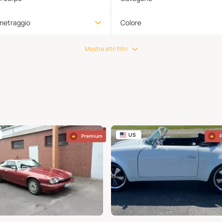
metraggio
Colore
Mostra altri filtri
US
Premium