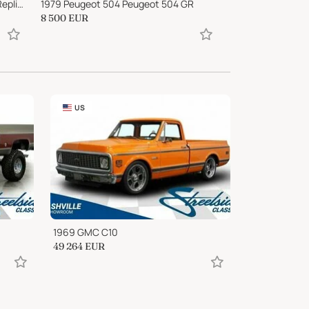
1955 Porsche 356 356 Speedster Replica
1979 Peugeot 504 Peugeot 504 GR
1994 Suzuki Jim
8 500
EUR
9 285
EUR
US
1969 GMC C10
49 264
EUR