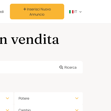
Inserisci Nuovo
di
IT
Annuncio
n vendita
Ricerca
Potere
Cambio