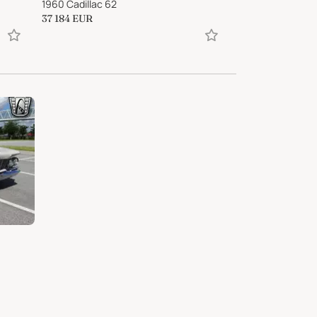
1960 Cadillac 62
2023 Tesla Model
37 184
EUR
25 090
EUR