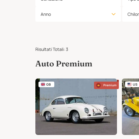
Anno
Chilo
Risultati Totali
:
3
Auto Premium
GB
US
Premium
Premium