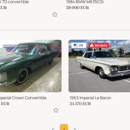
 TD convertible
1984 BMW M635CSi
EUR
38 000
EUR
US
Venduto
mperial Crown Convertible
1963 Imperial Le Baron
EUR
24 170
EUR
1