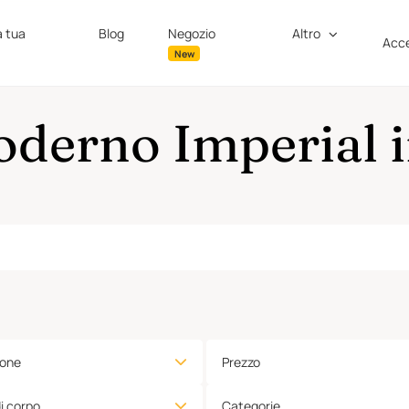
a tua
Blog
Negozio
Altro
Acce
New
oderno Imperial i
ione
Prezzo
di corpo
Categorie