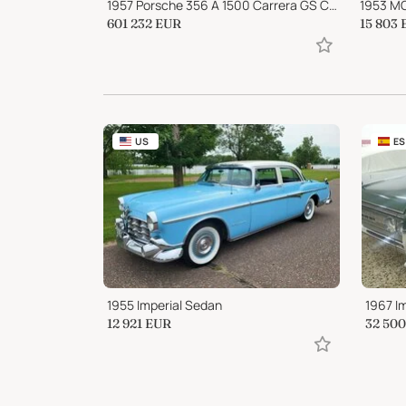
ans Am
1957 Porsche 356 A 1500 Carrera GS Coupe
1953 MG
601 232
EUR
15 803
US
ES
1955 Imperial Sedan
1967 I
12 921
EUR
32 500