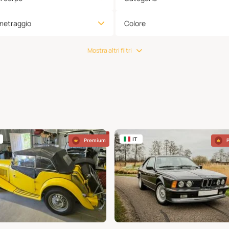
metraggio
Colore
Mostra altri filtri
IT
Premium