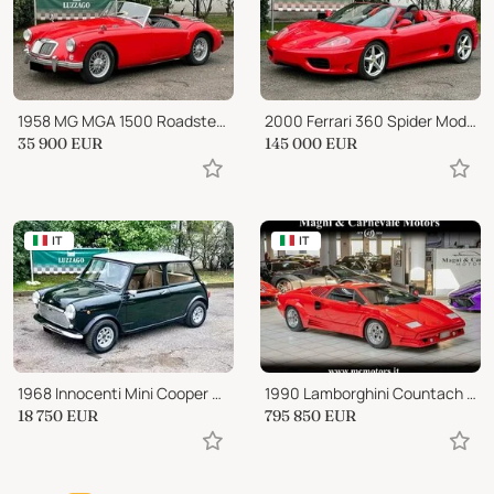
1958 MG MGA 1500 Roadster MKI
2000 Ferrari 360 Spider Modena Manuale
35 900
EUR
145 000
EUR
IT
IT
1968 Innocenti Mini Cooper MKII
1990 Lamborghini Countach 25th Anniversary
18 750
EUR
795 850
EUR