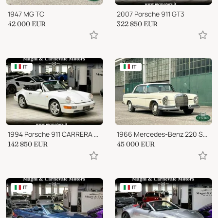
1947 MG TC
2007 Porsche 911 GT3
42 000
EUR
322 850
EUR
IT
IT
1994 Porsche 911 CARRERA 4 CABRIO
1966 Mercedes-Benz 220 SEB Coupé
142 850
EUR
45 000
EUR
IT
IT