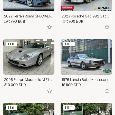
2022 Ferrari Roma SPECIAL PAINT|DISPLAY PASS|SCUDETTI|20"|FULL ELECT
2023 Porsche GT3 992 GT3 TOURING
192 890
EUR
232 900
EUR
IT
IT
2005 Ferrari Maranello M F1- IVA ESPOSTA
1976 Lancia Beta Montecarlo
210 000
EUR
18 900
EUR
IT
IT