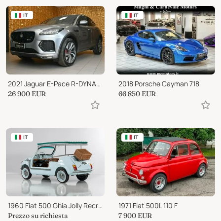
IT
IT
2021 Jaguar E-Pace R-DYNAMIC HSE
2018 Porsche Cayman 718
26 900
EUR
66 850
EUR
IT
IT
1960 Fiat 500 Ghia Jolly Recreation
1971 Fiat 500L 110 F
Prezzo su richiesta
7 900
EUR