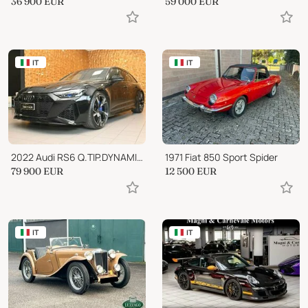
36 900
EUR
59 000
EUR
IT
IT
2022 Audi RS6 Q.TIP.DYNAMIC PLUS
1971 Fiat 850 Sport Spider
79 900
EUR
12 500
EUR
IT
IT