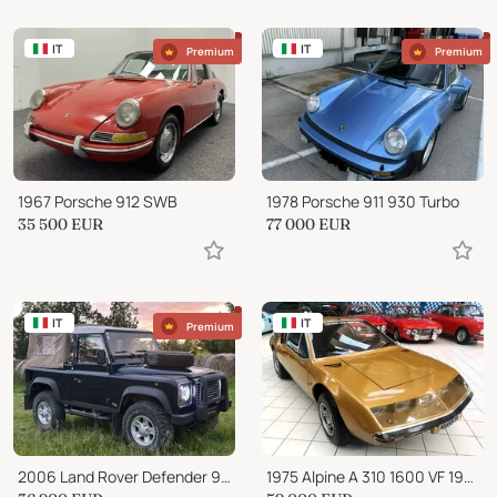
IT
IT
Premium
Premium
1967 Porsche 912 SWB
1978 Porsche 911 930 Turbo
35 500
EUR
77 000
EUR
IT
IT
Premium
2006 Land Rover Defender 90 Soft Top Only 200 WorldWide
1975 Alpine A 310 1600 VF 1975