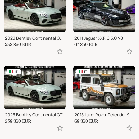
2023 Bentley Continental GTC V12 SPEED
2011 Jaguar XKR S 5.0 V8
238 850
EUR
67 850
EUR
IT
IT
2023 Bentley Continental GT
2015 Land Rover Defender 90 EXPEDITION
238 850
EUR
68 850
EUR