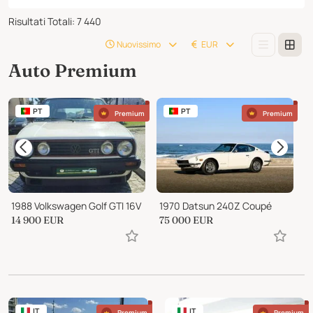
Risultati Totali
:
7 440
Nuovissimo
EUR
Auto Premium
PT
PT
Premium
Premium
1988 Volkswagen Golf GTI 16V
1970 Datsun 240Z Coupé
2
14 900
EUR
75 000
EUR
8
IT
IT
Premium
Premium