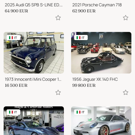
2025 Audi Q5 SPB S-LINE ED.TDI Q.S-TR.RADAR 20"
2021 Porsche Cayman 718
64 900
EUR
62 900
EUR
IT
IT
1973 Innocenti Mini Cooper 1300 - Tipo B 39/6
1956 Jaguar XK 140 FHC
16 500
EUR
99 800
EUR
IT
IT