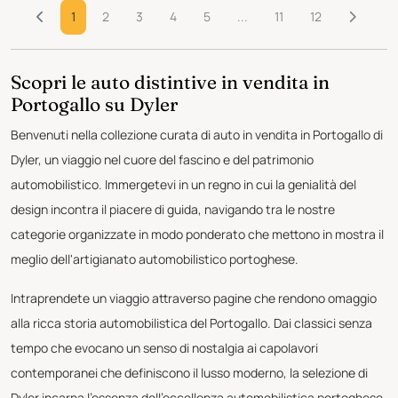
1
2
3
4
5
...
11
12
Scopri le auto distintive in vendita in
Portogallo su Dyler
Benvenuti nella collezione curata di auto in vendita in Portogallo di
Dyler, un viaggio nel cuore del fascino e del patrimonio
automobilistico. Immergetevi in un regno in cui la genialità del
design incontra il piacere di guida, navigando tra le nostre
categorie organizzate in modo ponderato che mettono in mostra il
meglio dell'artigianato automobilistico portoghese.
Intraprendete un viaggio attraverso pagine che rendono omaggio
alla ricca storia automobilistica del Portogallo. Dai classici senza
tempo che evocano un senso di nostalgia ai capolavori
contemporanei che definiscono il lusso moderno, la selezione di
Dyler incarna l'essenza dell'eccellenza automobilistica portoghese.