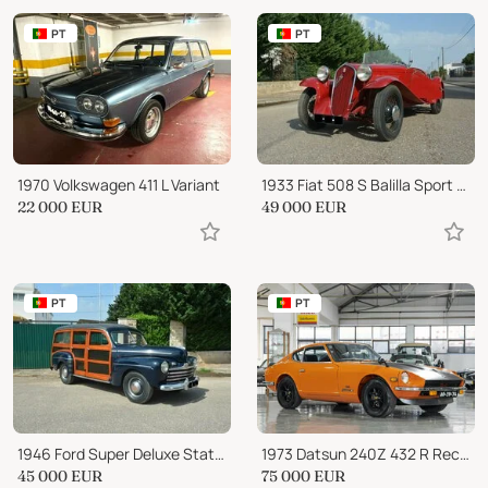
PT
PT
1970 Volkswagen 411 L Variant
1933 Fiat 508 S Balilla Sport Spider
22 000
EUR
49 000
EUR
PT
PT
1946 Ford Super Deluxe Station Wagon
1973 Datsun 240Z 432 R Recreation
45 000
EUR
75 000
EUR