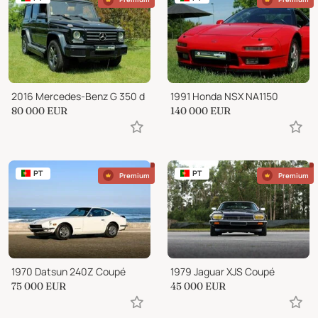
2016 Mercedes-Benz G 350 d
1991 Honda NSX NA1150
80 000
EUR
140 000
EUR
PT
PT
Premium
Premium
1970 Datsun 240Z Coupé
1979 Jaguar XJS Coupé
75 000
EUR
45 000
EUR