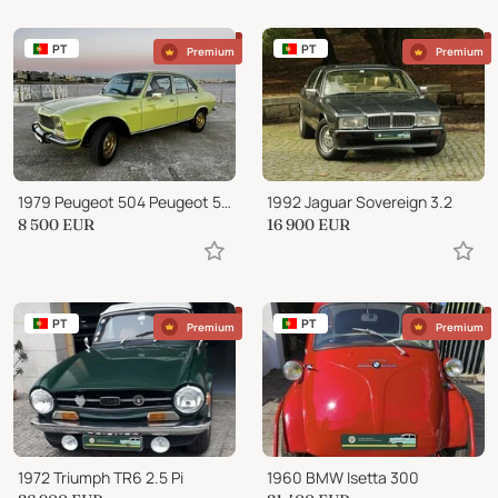
PT
PT
Premium
Premium
1979 Peugeot 504 Peugeot 504 GR
1992 Jaguar Sovereign 3.2
8 500
EUR
16 900
EUR
PT
PT
Premium
Premium
1972 Triumph TR6 2.5 Pi
1960 BMW Isetta 300