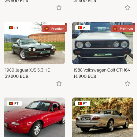
26 900
EUR
21 400
EUR
PT
PT
Premium
Premium
1989 Jaguar XJS 5.3 HE
1988 Volkswagen Golf GTI 16V
39 900
EUR
14 900
EUR
PT
PT