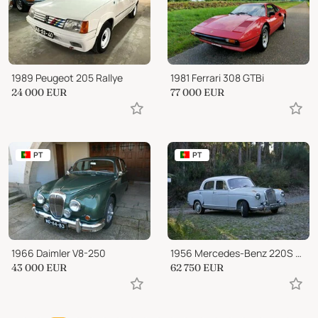
1989 Peugeot 205 Rallye
1981 Ferrari 308 GTBi
24 000
EUR
77 000
EUR
PT
PT
1966 Daimler V8-250
1956 Mercedes-Benz 220S W180
43 000
EUR
62 750
EUR