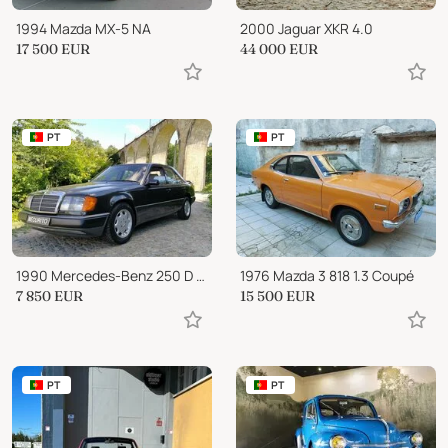
1994 Mazda MX-5 NA
2000 Jaguar XKR 4.0
17 500
EUR
44 000
EUR
PT
PT
1990 Mercedes-Benz 250 D W124
1976 Mazda 3 818 1.3 Coupé
7 850
EUR
15 500
EUR
PT
PT