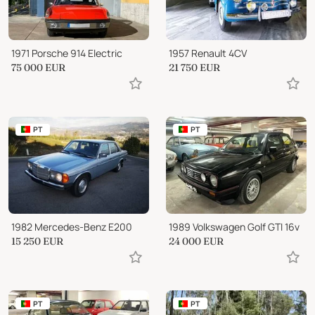
1971 Porsche 914 Electric
1957 Renault 4CV
75 000
EUR
21 750
EUR
PT
PT
1982 Mercedes-Benz E200
1989 Volkswagen Golf GTI 16v
15 250
EUR
24 000
EUR
PT
PT