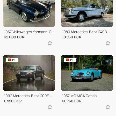
1957 Volkswagen Karmann-Ghia 1.2 Coupe
1980 Mercedes-Benz 240D W115 3.0
32 000
EUR
19 850
EUR
PT
PT
1992 Mercedes-Benz 200E W124
1957 MG MGA Cabrio
6 990
EUR
56 750
EUR