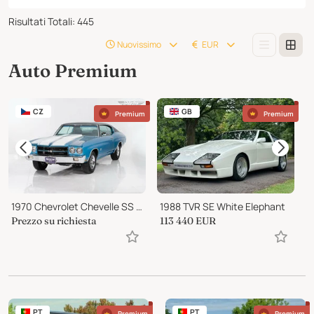
Risultati Totali
:
445
Nuovissimo
EUR
Auto Premium
CZ
GB
Premium
Premium
1970 Chevrolet Chevelle SS 396
1988 TVR SE White Elephant
1
Prezzo su richiesta
113 440
EUR
3
PT
PT
Premium
Premium