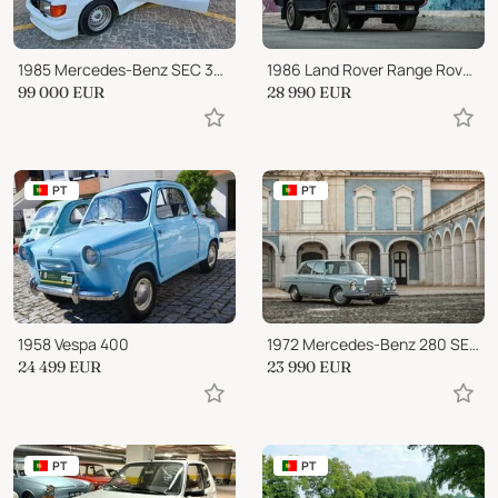
1985 Mercedes-Benz SEC 380 Koenig Specials
1986 Land Rover Range Rover CLASSIC VOGUE EFI 3.5 V8
99 000
EUR
28 990
EUR
PT
PT
1958 Vespa 400
1972 Mercedes-Benz 280 SE W108
24 499
EUR
23 990
EUR
PT
PT