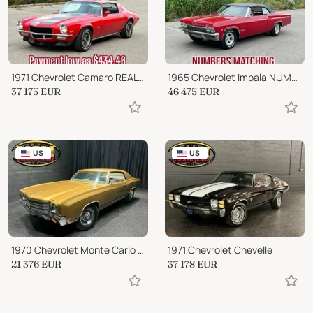
1971 Chevrolet Camaro REAL NICE RESTORATION! FULLY LOADED!!
1965 Chevrolet Impala NUMBERS MATCHING
37 175
EUR
46 475
EUR
US
US
1970 Chevrolet Monte Carlo SLICK VINTAGE CLASSIC MONTE AVAILABLE!
1971 Chevrolet Chevelle
21 376
EUR
37 178
EUR