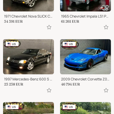
1971 Chevrolet Nova SLICK CORTEZ SILVER LOADED W/OPTIONS!
1965 Chevrolet Impala LS1 PRO TOURING RESTOMOD SLICK PAINT
34 391
EUR
61 261
EUR
US
US
1997 Mercedes-Benz 600 S 600 2dr Coupe
2009 Chevrolet Corvette Z06 2dr Coupe w/2LZ
23 238
EUR
46 794
EUR
US
US