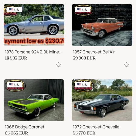
US
US
1978 Porsche 924 2.0L Inline-4, 5-Speed, Automotion Widebody Kit
1957 Chevrolet Bel Air
18 583
EUR
39 968
EUR
US
US
1968 Dodge Coronet
1972 Chevrolet Chevelle
65 063
EUR
55 770
EUR