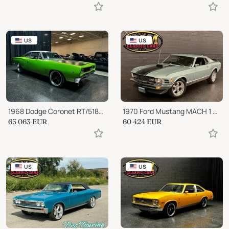
US
US
1968 Dodge Coronet RT/518cid V8 GREAT PAINT JOB! FAST AND RELIABLE!
1970 Ford Mustang MACH 1 M CODE 351ci C6 SHAKER HOOD RESTORED!
65 063
EUR
60 424
EUR
US
US