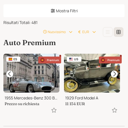
Mostra Filtri
Risultati Totali
:
481
Nuovissimo
EUR
Auto Premium
ES
US
Premium
Premium
1955 Mercedes-Benz 300 Barchetta
1929 Ford Model A
1
Prezzo su richiesta
11 154
EUR
1