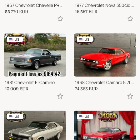
1967 Chevrolet Chevelle PRO TOURING LS2 COLD AC!!
1977 Chevrolet Nova 350cid 5.7 Liter Automatic Nice Paint!!
55 770
EUR
18 587
EUR
US
US
1981 Chevrolet El Camino
1968 Chevrolet Camaro 5.7L/450 HP LS1 V-8, 6-Speed, Vintage Air
13 009
EUR
74 363
EUR
US
US