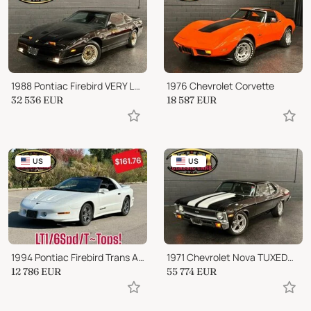
1988 Pontiac Firebird VERY LOW MILES | 5.7 V8 HATCHBACK AUTOMATIC GTA
1976 Chevrolet Corvette
32 536
EUR
18 587
EUR
US
US
1994 Pontiac Firebird Trans Am LT1 V8 6 SPEED MANUAL TRANS T TOPS CLEAN CARFAX!
1971 Chevrolet Nova TUXEDO BLACK SS PAINT IS INCREDIBLE | AC PS PDB
12 786
EUR
55 774
EUR