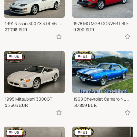
1991 Nissan 300ZX 3.0L V6 Twin Turbocharger
1978 MG MGB CONVERTIBLE
27 795
EUR
9 290
EUR
US
US
1995 Mitsubishi 3000GT
1968 Chevrolet Camaro NUMBERS MATCHING!!
25 564
EUR
50 899
EUR
US
US