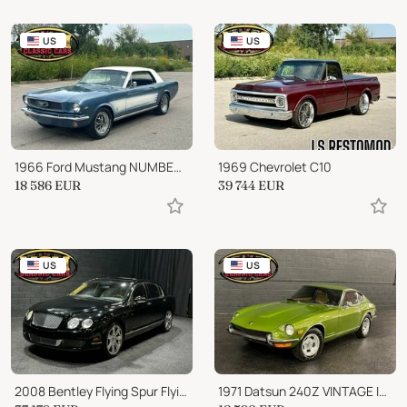
US
US
1966 Ford Mustang NUMBERS MATCHING 289ci AUTO
1969 Chevrolet C10
18 586
EUR
39 744
EUR
US
US
2008 Bentley Flying Spur Flying Spur AWD 4dr Sedan
1971 Datsun 240Z VINTAGE IMPORT | GREAT CONDITION | SEE VIDEO