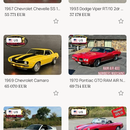
1967 Chevrolet Chevelle SS 138 VIN HIGH QUALITY PAINT JOB AC 4 SPD!
1993 Dodge Viper RT/10 2dr Convertible
55 771
EUR
37 178
EUR
US
US
1969 Chevrolet Camaro
1970 Pontiac GTO RAM AIR NUMBERS MATCHING!!
65 070
EUR
69 714
EUR
US
US