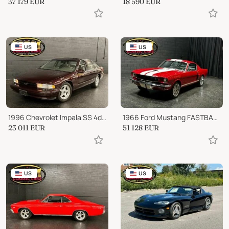
37 179
EUR
18 590
EUR
US
US
1996 Chevrolet Impala SS 4dr Sedan
1966 Ford Mustang FASTBACK 331 STROKER 5 SPD WILWOOD AC!!!!!!
23 011
EUR
51 128
EUR
US
US