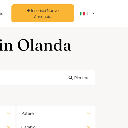
Inserisci Nuovo
di
IT
Annuncio
 in Olanda
Ricerca
Potere
Cambio