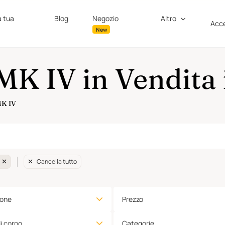
a tua
Blog
Negozio
Altro
Acce
New
MK IV in Vendita
 MK IV
Cancella tutto
ione
Prezzo
di corpo
Categorie