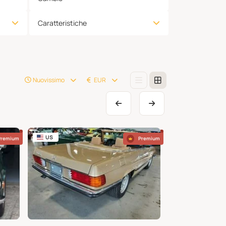
Caratteristiche
Nuovissimo
EUR
US
US
Premium
Premium