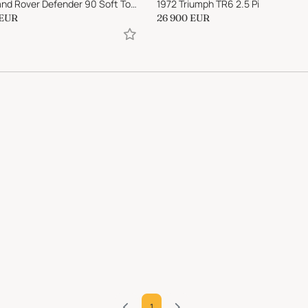
2006 Land Rover Defender 90 Soft Top Only 200 WorldWide
1972 Triumph TR6 2.5 Pi
EUR
26 900
EUR
1