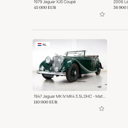
1957 Porsche 356 A 1500 Carrera GS Coupe
1979 Jaguar XJS Coupé
45 000
EUR
36 900
NL
1947 Jaguar MK IV MK4 3.5L DHC - Matching Numbers - 1 of 376
110 000
EUR