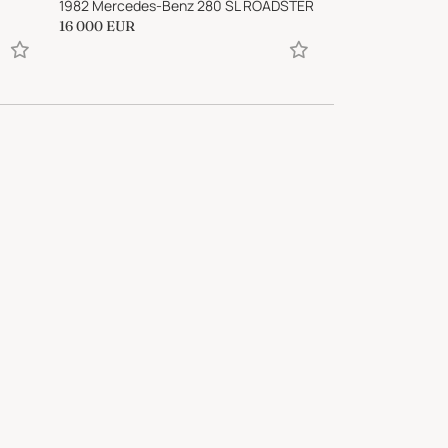
1982 Mercedes-Benz 280 SL ROADSTER
2023 Tesla Model
16 000
EUR
25 090
EUR