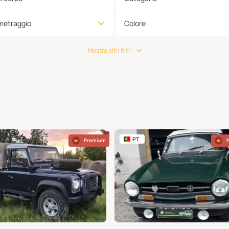
metraggio
Colore
Mostra altri filtri
PT
Premium