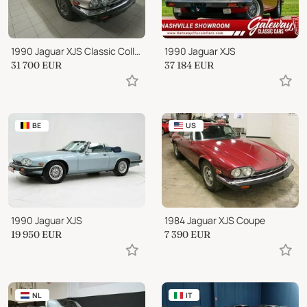
1990 Jaguar XJS Classic Collection Cabriolet
1990 Jaguar XJS
31 700
EUR
37 184
EUR
BE
US
1990 Jaguar XJS
1984 Jaguar XJS Coupe
19 950
EUR
7 390
EUR
NL
IT