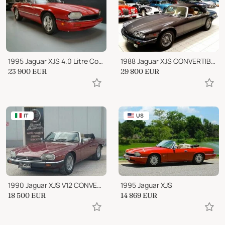
1995 Jaguar XJS 4.0 Litre Convertible Exceptional
1988 Jaguar XJS CONVERTIBLE V12 5.3
23 900
EUR
29 800
EUR
IT
US
1990 Jaguar XJS V12 CONVERTIBILE AUTOMATICA -SERVICE B
1995 Jaguar XJS
18 500
EUR
14 869
EUR