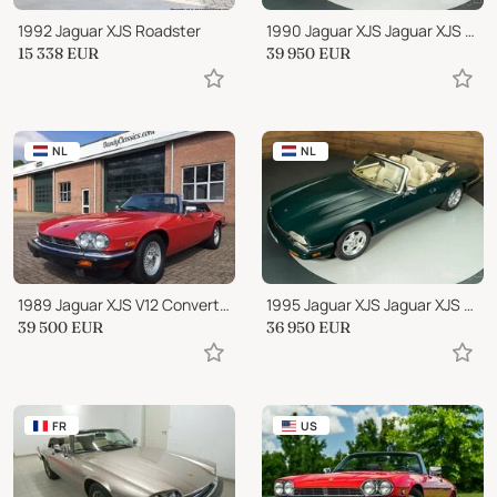
1992 Jaguar XJS Roadster
1990 Jaguar XJS Jaguar XJS Cabriolet
15 338
EUR
39 950
EUR
NL
NL
1989 Jaguar XJS V12 Convertible
1995 Jaguar XJS Jaguar XJS Cabriolet
39 500
EUR
36 950
EUR
FR
US