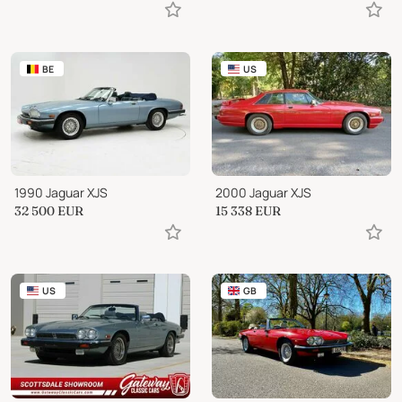
BE
US
1990 Jaguar XJS
2000 Jaguar XJS
32 500
EUR
15 338
EUR
US
GB