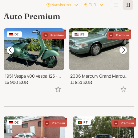
Nuovissimo
EUR
Auto Premium
DE
US
Premium
Premium
1951 Vespa 400 Vespa 125 - Faro Basso - V31
2006 Mercury Grand Marquis GS
1
15 900
EUR
11 852
EUR
1
DE
PT
Premium
Premium