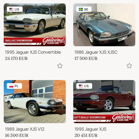
US
SE
1995 Jaguar XJS Convertible
1986 Jaguar XJS XJSC
24 170
EUR
17 500
EUR
PL
US
1989 Jaguar XJS V12
1995 Jaguar XJS
16 300
EUR
20 451
EUR