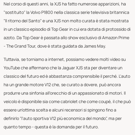
Nel corso di questi anni, la XJS ha fatto numerose apparizioni, ha
"sostituito" la Volvo P1800 nella classica serie televisiva britannica
"Il ritorno del Santo" e una XJS non molto curata è stata mostrata
in un classico episodio di Top Gear in cui era dotata di protossido di
azoto. Da Top Gear è passata allo show esclusivo di Amazon Prime
- The Grand Tour, dove è stata guidata da James May.
Tuttavia, se torniamo a internet, possiamo vedere molti video su
YouTube che affermano che la Jaguar XJS sta per diventare un
classico del futuro ed è abbastanza comprensibile il perché. L'auto
ha un grande motore V12 che, se curato a dovere, può ancora
produrre una sinfonia all'orecchio di un appassionato di motori. Il
veicolo è disponibile sia come cabriolet che come coupé, il che può
essere un'ottima scelta e alcuni recensori si spingono fino a
definirlo "l'auto sportiva V12 più economica del mondo", ma per
quanto tempo - questa è la domanda per il futuro.