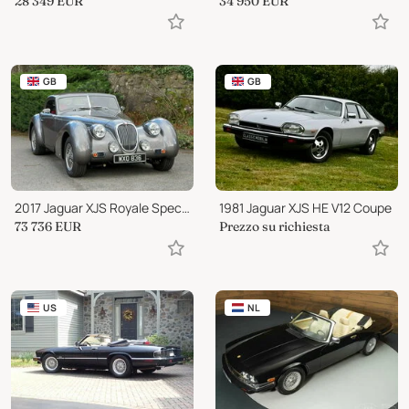
28 349
EUR
34 950
EUR
GB
GB
2017 Jaguar XJS Royale Special
1981 Jaguar XJS HE V12 Coupe
73 736
EUR
Prezzo su richiesta
US
NL