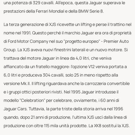
una potenza di 329 cavalli. All'epoca, questa Jaguar superava le
prestazioni della Ferrari Mondial e della BMW Serie 8.
La terza generazione di XJS ricevette un lifting e perse il trattino nel
nome nel 1991. Questo perché il marchio Jaguar era ora di proprietà
di Ford Motor Company nel suo "progetto europeo" - Premier Auto
Group. La XJS aveva nuovi finestrini laterali e un nuovo motore. Si
trattava del motore Jaguar in linea da 4,0 litri, che veniva
affiancato da un fratello maggiore: l'opzione V12 veniva portata a
6,0 litri e produceva 304 cavalli, solo 25 in meno rispetto alla
versione Mk.II. Il lifting riguardava anche la carrozzeria convertibile
e i gruppi ottici posteriori rivisti. Nel 1995 Jaguar introdusse il
modello "Celebration" per celebrare, ovviamente, i 60 anni di
Jaguar Cars. Tuttavia, la parte triste della storia arriva nel 1996
quando, dopo 21 anni di produzione, l'ultima XJS uscì dalla linea di
produzione con oltre 115 mila unità prodotte. La XK8 sostituì la XJS.