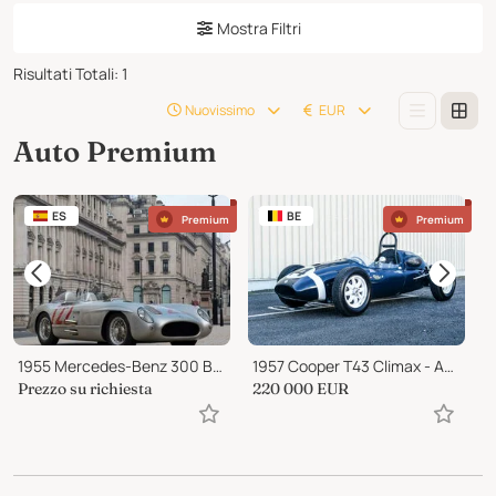
Mostra Filtri
Risultati Totali
:
1
Nuovissimo
EUR
Auto Premium
ES
BE
Premium
Premium
1955 Mercedes-Benz 300 Barchetta
1957 Cooper T43 Climax - Australian Gold Star Winner
Prezzo su richiesta
220 000
EUR
1