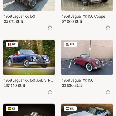
1958 Jaguar XK 150
1959 Jaguar XK 150 Coupe
32 071
EUR
87 000
EUR
BE
US
1958 Jaguar XK 150 3.4L 'S' Roadster OTS
1959 Jaguar XK 150
167 450
EUR
33 930
EUR
ES
NL