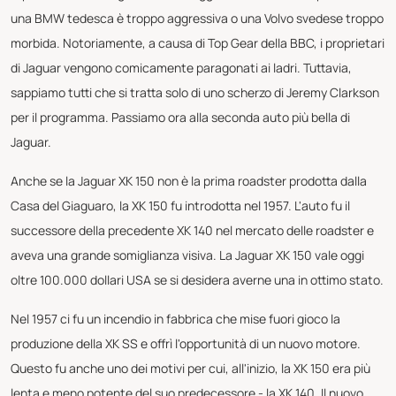
una BMW tedesca è troppo aggressiva o una Volvo svedese troppo
morbida. Notoriamente, a causa di Top Gear della BBC, i proprietari
di Jaguar vengono comicamente paragonati ai ladri. Tuttavia,
sappiamo tutti che si tratta solo di uno scherzo di Jeremy Clarkson
per il programma. Passiamo ora alla seconda auto più bella di
Jaguar.
Anche se la Jaguar XK 150 non è la prima roadster prodotta dalla
Casa del Giaguaro, la XK 150 fu introdotta nel 1957. L'auto fu il
successore della precedente XK 140 nel mercato delle roadster e
aveva una grande somiglianza visiva. La Jaguar XK 150 vale oggi
oltre 100.000 dollari USA se si desidera averne una in ottimo stato.
Nel 1957 ci fu un incendio in fabbrica che mise fuori gioco la
produzione della XK SS e offrì l'opportunità di un nuovo motore.
Questo fu anche uno dei motivi per cui, all'inizio, la XK 150 era più
lenta e meno potente del suo predecessore - la XK 140. Il nuovo