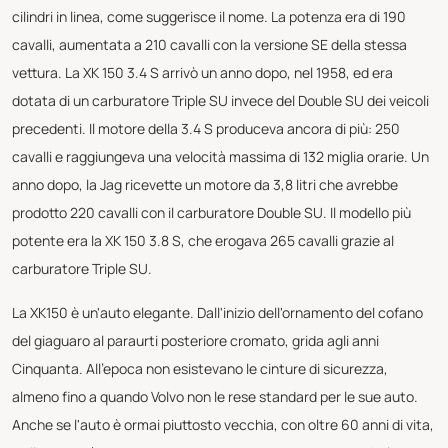
cilindri in linea, come suggerisce il nome. La potenza era di 190
cavalli, aumentata a 210 cavalli con la versione SE della stessa
vettura. La XK 150 3.4 S arrivò un anno dopo, nel 1958, ed era
dotata di un carburatore Triple SU invece del Double SU dei veicoli
precedenti. Il motore della 3.4 S produceva ancora di più: 250
cavalli e raggiungeva una velocità massima di 132 miglia orarie. Un
anno dopo, la Jag ricevette un motore da 3,8 litri che avrebbe
prodotto 220 cavalli con il carburatore Double SU. Il modello più
potente era la XK 150 3.8 S, che erogava 265 cavalli grazie al
carburatore Triple SU.
La XK150 è un'auto elegante. Dall'inizio dell'ornamento del cofano
del giaguaro al paraurti posteriore cromato, grida agli anni
Cinquanta. All'epoca non esistevano le cinture di sicurezza,
almeno fino a quando Volvo non le rese standard per le sue auto.
Anche se l'auto è ormai piuttosto vecchia, con oltre 60 anni di vita,