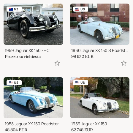
NZ
US
1959 Jaguar XK 150 FHC
1960 Jaguar XK 150 S Roadster
Prezzo su richiesta
99 932
EUR
US
US
1958 Jaguar XK 150 Roadster
1959 Jaguar XK 150
48 804
EUR
62 748
EUR