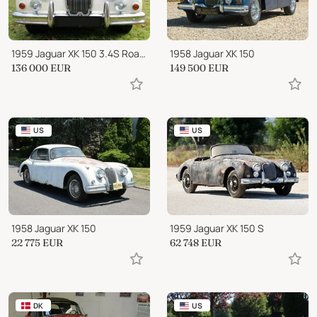
1959 Jaguar XK 150 3.4S Roadster OTS
1958 Jaguar XK 150
136 000
EUR
149 500
EUR
US
US
1958 Jaguar XK 150
1959 Jaguar XK 150 S
22 775
EUR
62 748
EUR
DK
US