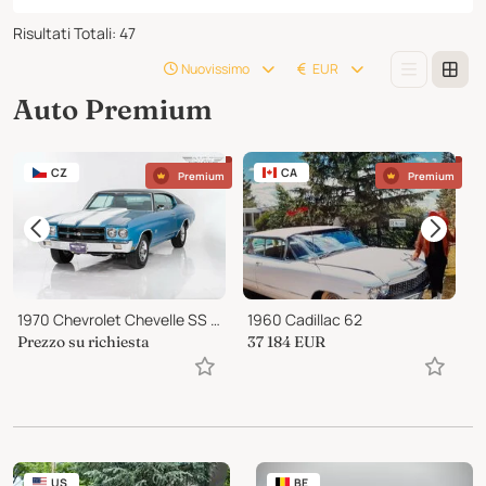
Risultati Totali
:
47
Nuovissimo
EUR
Auto Premium
CZ
CA
Premium
Premium
1970 Chevrolet Chevelle SS 396
1960 Cadillac 62
1
Prezzo su richiesta
37 184
EUR
7
US
BE