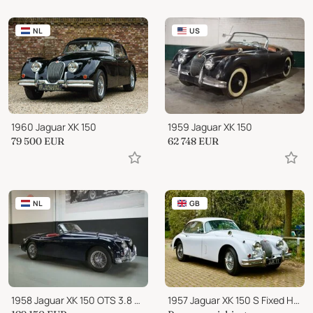
NL
US
1960 Jaguar XK 150
1959 Jaguar XK 150
79 500
EUR
62 748
EUR
NL
GB
1958 Jaguar XK 150 OTS 3.8 S Exceptional Story (1958)
1957 Jaguar XK 150 S Fixed Head Coupe