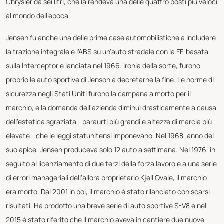
Chrysler da sei litri, che la rendeva una delle quattro posti più veloci
al mondo dell'epoca.
Jensen fu anche una delle prime case automobilistiche a includere
la trazione integrale e l'ABS su un'auto stradale con la FF, basata
sulla Interceptor e lanciata nel 1966. Ironia della sorte, furono
proprio le auto sportive di Jenson a decretarne la fine. Le norme di
sicurezza negli Stati Uniti furono la campana a morto per il
marchio, e la domanda dell'azienda diminuì drasticamente a causa
dell'estetica sgraziata - paraurti più grandi e altezze di marcia più
elevate - che le leggi statunitensi imponevano. Nel 1968, anno del
suo apice, Jensen produceva solo 12 auto a settimana. Nel 1976, in
seguito al licenziamento di due terzi della forza lavoro e a una serie
di errori manageriali dell'allora proprietario Kjell Qvale, il marchio
era morto. Dal 2001 in poi, il marchio è stato rilanciato con scarsi
risultati. Ha prodotto una breve serie di auto sportive S-V8 e nel
2015 è stato riferito che il marchio aveva in cantiere due nuove