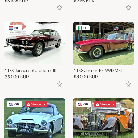
93 588
EUR
8 366
EUR
NL
IT
1973 Jensen Interceptor III
1968 Jensen FF 4WD MKI
25 000
EUR
98 000
EUR
GB
Venduto
GB
Venduto