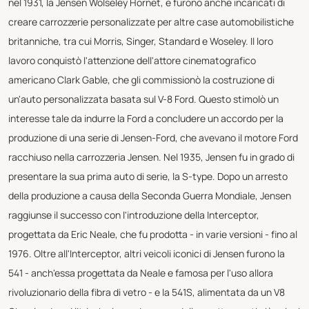
nel 1931, la Jensen Wolseley Hornet, e furono anche incaricati di
creare carrozzerie personalizzate per altre case automobilistiche
britanniche, tra cui Morris, Singer, Standard e Woseley. Il loro
lavoro conquistò l'attenzione dell'attore cinematografico
americano Clark Gable, che gli commissionò la costruzione di
un'auto personalizzata basata sul V-8 Ford. Questo stimolò un
interesse tale da indurre la Ford a concludere un accordo per la
produzione di una serie di Jensen-Ford, che avevano il motore Ford
racchiuso nella carrozzeria Jensen. Nel 1935, Jensen fu in grado di
presentare la sua prima auto di serie, la S-type. Dopo un arresto
della produzione a causa della Seconda Guerra Mondiale, Jensen
raggiunse il successo con l'introduzione della Interceptor,
progettata da Eric Neale, che fu prodotta - in varie versioni - fino al
1976. Oltre all'Interceptor, altri veicoli iconici di Jensen furono la
541 - anch'essa progettata da Neale e famosa per l'uso allora
rivoluzionario della fibra di vetro - e la 541S, alimentata da un V8