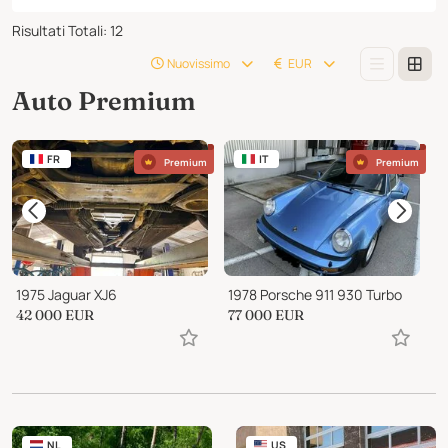
Risultati Totali
:
12
Nuovissimo
EUR
Auto Premium
FR
IT
Premium
Premium
1975 Jaguar XJ6
1978 Porsche 911 930 Turbo
42 000
EUR
77 000
EUR
1
NL
US