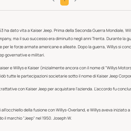
953 ha dato vita a Kaiser Jeep. Prima della Seconda Guerra Mondiale, Wi
any, ma il suo successo era diminuito negli anni Trenta. Durante la guerr
per le forze armate americane e alleate. Dopo la guerra, Willys si conc
ep governative e militari.
 Kaiser e Willys e Kaiser (inizialmente ancora con il nome di "Willys Moto
idò tutte le partecipazioni societarie sotto il nome di Kaiser Jeep Corp
attative con Kaiser Jeep per acquistare l'azienda. L'accordo fu conclus
ri all'occhiello della fusione con Willys-Overland, e Willys aveva iniziato 
 il marchio "Jeep" nel 1950. Joseph W.