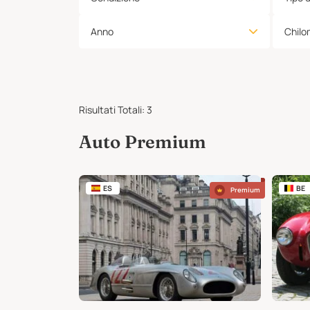
Anno
Chilo
Risultati Totali
:
3
Auto Premium
ES
BE
Premium
Premium