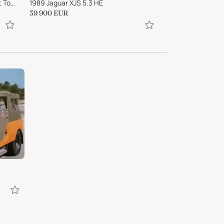
2006 Land Rover Defender 90 Soft Top Only 200 WorldWide
1989 Jaguar XJS 5.3 HE
39 900
EUR
89 500
EUR