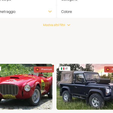
metraggio
Colore
Mostra altri filtri
IT
Premium