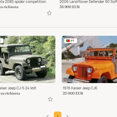
ata 208S spider competition
su richiesta
36 900
EUR
H
PT
iser Jeep CJ-5 24 Volt
1976 Kaiser Jeep CJ6
su richiesta
25 000
EUR
1