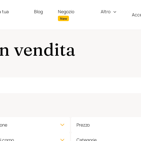
a tua
Blog
Negozio
Altro
Acce
New
in vendita
ione
Prezzo
di corpo
Categorie