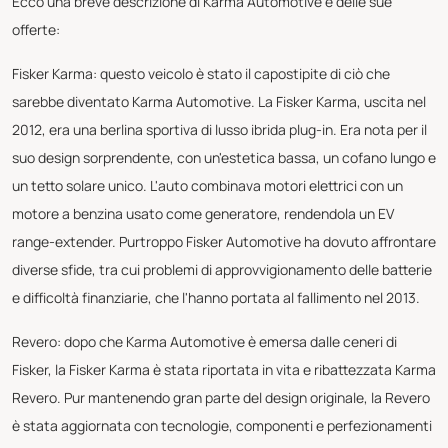
Ecco una breve descrizione di Karma Automotive e delle sue
offerte:
Fisker Karma: questo veicolo è stato il capostipite di ciò che
sarebbe diventato Karma Automotive. La Fisker Karma, uscita nel
2012, era una berlina sportiva di lusso ibrida plug-in. Era nota per il
suo design sorprendente, con un'estetica bassa, un cofano lungo e
un tetto solare unico. L'auto combinava motori elettrici con un
motore a benzina usato come generatore, rendendola un EV
range-extender. Purtroppo Fisker Automotive ha dovuto affrontare
diverse sfide, tra cui problemi di approvvigionamento delle batterie
e difficoltà finanziarie, che l'hanno portata al fallimento nel 2013.
Revero: dopo che Karma Automotive è emersa dalle ceneri di
Fisker, la Fisker Karma è stata riportata in vita e ribattezzata Karma
Revero. Pur mantenendo gran parte del design originale, la Revero
è stata aggiornata con tecnologie, componenti e perfezionamenti