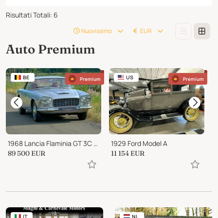
Risultati Totali
:
6
Nuovissimo
EUR
Auto Premium
BE
US
Premium
Premium
1968 Lancia Flaminia GT 3C 2.8 liter by Touring “Superleggera"
1929 Ford Model A
89 500
EUR
11 154
EUR
2
IT
NL