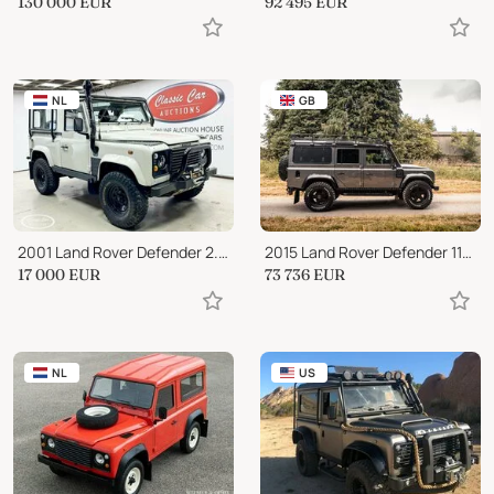
130 000
EUR
92 495
EUR
NL
GB
2001 Land Rover Defender 2.5 TD5 90 - ONLINE AUCTION
2015 Land Rover Defender 110 Landmark
17 000
EUR
73 736
EUR
NL
US