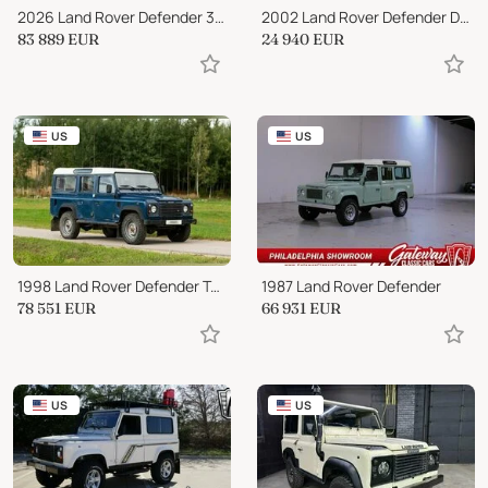
2026 Land Rover Defender 3.0 D350 MHEV X-Dynamic HSE Hard Top SUV Auto 4WD
2002 Land Rover Defender Defender
83 889
EUR
24 940
EUR
US
US
1998 Land Rover Defender Td5 2.5L 5-Cyl Turbo Diesel
1987 Land Rover Defender
78 551
EUR
66 931
EUR
US
US