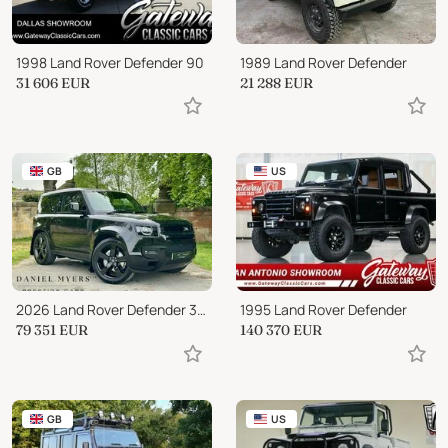
1998 Land Rover Defender 90
1989 Land Rover Defender
31 606
EUR
21 288
EUR
GB
US
2026 Land Rover Defender 3.0 D350 MHEV X-Dynamic HSE Hard Top SUV Auto 4WD
1995 Land Rover Defender
79 351
EUR
140 370
EUR
GB
US