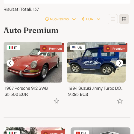
Risultati Totali
:
137
Nuovissimo
EUR
Auto Premium
IT
US
Premium
Premium
1967 Porsche 912 SWB
1994 Suzuki Jimny Turbo DOHC
35 500
EUR
9 285
EUR
P
IT
CH
Premium