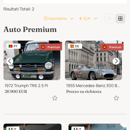
Risultati Totali
:
2
Nuovissimo
EUR
Auto Premium
PT
ES
Premium
Premium
1972 Triumph TR6 2.5 Pi
1955 Mercedes-Benz 300 Barchetta
26 900
EUR
Prezzo su richiesta
1
IT
IT