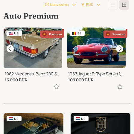
Nuovissimo
EUR
Auto Premium
US
BE
Premium
Premium
1982 Mercedes-Benz 280 SL ROADSTER
1967 Jaguar E-Type Series 1, Roadster 4.2 liter
1
16 000
EUR
109 000
EUR
1
NL
NL