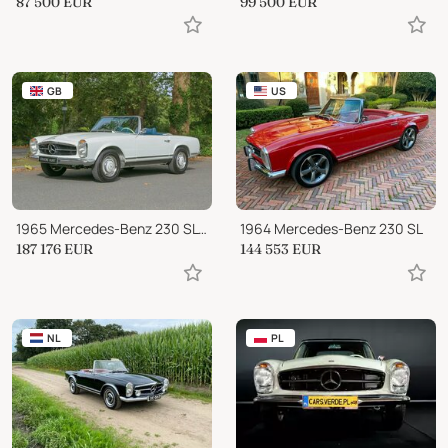
87 500
EUR
99 500
EUR
GB
US
1965 Mercedes-Benz 230 SL Pagoda
1964 Mercedes-Benz 230 SL
187 176
EUR
144 553
EUR
NL
PL