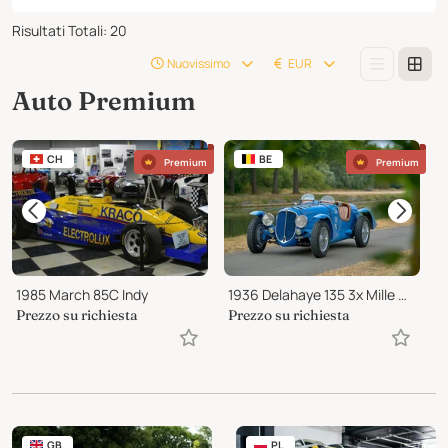
Risultati Totali
:
20
Nuovissimo
EUR
Auto Premium
CH
BE
Premium
Premium
1985 March 85C Indy
1936 Delahaye 135 3x Mille Miglia Entrant and other rallies
Prezzo su richiesta
Prezzo su richiesta
1
GB
PL