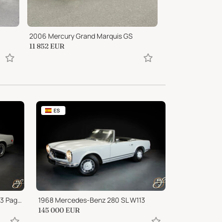
2006 Mercury Grand Marquis GS
11 852
EUR
Prezzo su richies
ES
1968 Mercedes-Benz 280 SL W113 Pagoda
1968 Mercedes-Benz 280 SL W113
145 000
EUR