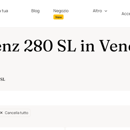
a tua
Blog
Negozio
Altro
Acce
New
z 280 SL in Vend
 SL
Cancella tutto