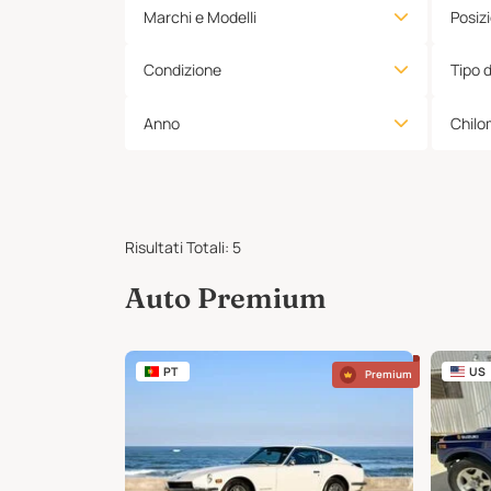
Marchi e Modelli
Posiz
Condizione
Tipo 
Anno
Chilo
Risultati Totali
:
5
Auto Premium
PT
US
Premium
Premium