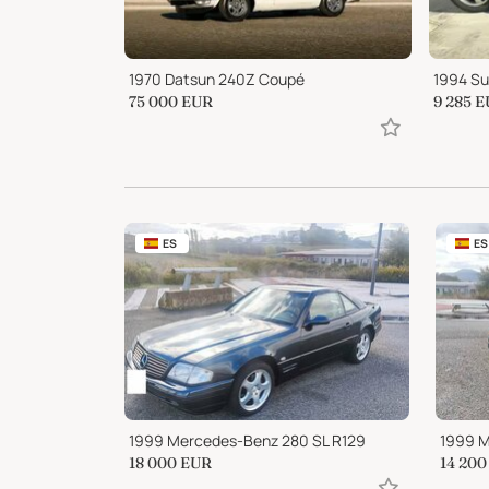
1957 Cooper T43 Climax - Australian Gold Star Winner
1970 Datsun 240Z Coupé
1994 Su
75 000
EUR
9 285
E
ES
ES
1999 Mercedes-Benz 280 SL R129
1999 M
18 000
EUR
14 200