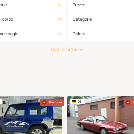
ione
Prezzo
di corpo
Categorie
metraggio
Colore
Mostra altri filtri
DE
Premium