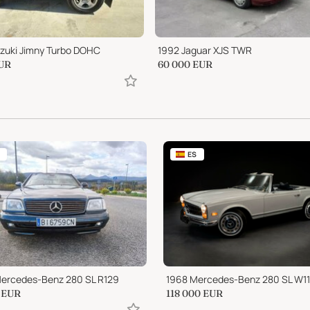
zuki Jimny Turbo DOHC
1992 Jaguar XJS TWR
UR
60 000
EUR
ES
ercedes-Benz 280 SL R129
EUR
118 000
EUR