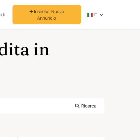
Inserisci Nuovo
di
IT
Annuncio
ita in
Ricerca