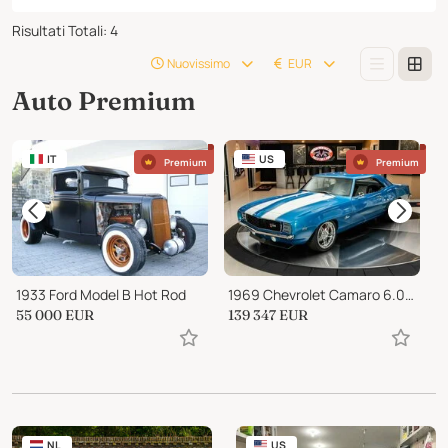
Risultati Totali
:
4
Nuovissimo
EUR
Auto Premium
IT
US
Premium
Premium
1933 Ford Model B Hot Rod
1969 Chevrolet Camaro 6.0 Liter V8, 6 Speed Manual
55 000
EUR
139 347
EUR
2
NL
US